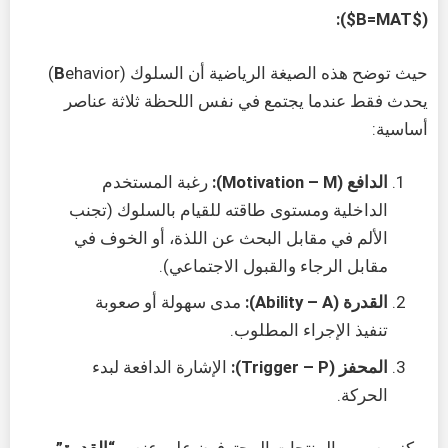
($B=MAT$):
حيث توضح هذه الصيغة الرياضية أن السلوك (
B
ehavior)
يحدث فقط عندما يجتمع في نفس اللحظة ثلاثة عناصر
أساسية:
الدافع (Motivation – M):
رغبة المستخدم
الداخلية ومستوى طاقته للقيام بالسلوك (تجنب
الألم في مقابل البحث عن اللذة، أو الخوف في
مقابل الرجاء والقبول الاجتماعي).
القدرة (Ability – A):
مدى سهولة أو صعوبة
تنفيذ الإجراء المطلوب.
المحفز (Trigger – P):
الإشارة الدافعة لبدء
الحركة.
يركز مصممو المنتجات المحترفون على عنصر
“القدرة”