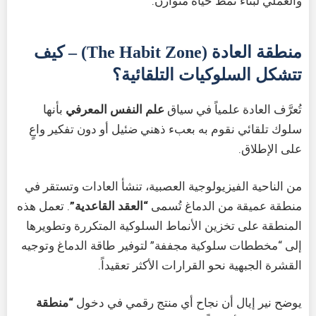
والعملي لبناء نمط حياة متوازن.
منطقة العادة (The Habit Zone) – كيف
تتشكل السلوكيات التلقائية؟
تُعرَّف العادة علمياً في سياق
علم النفس المعرفي
بأنها
سلوك تلقائي نقوم به بعبء ذهني ضئيل أو دون تفكير واعٍ
على الإطلاق.
من الناحية الفيزيولوجية العصبية، تنشأ العادات وتستقر في
منطقة عميقة من الدماغ تُسمى
“العقد القاعدية”
. تعمل هذه
المنطقة على تخزين الأنماط السلوكية المتكررة وتطويرها
إلى “مخططات سلوكية مجففة” لتوفير طاقة الدماغ وتوجيه
القشرة الجبهية نحو القرارات الأكثر تعقيداً.
يوضح نير إيال أن نجاح أي منتج رقمي في دخول
“منطقة