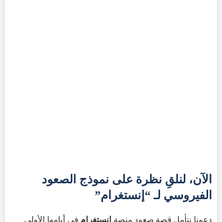
الآن، لنلقِ نظرة على نموذج الصعود
الفيروسي لـ “إنستغرام”
دعونا نتأمل قصة صعود منصة
إنستغرام
في أيامها الأولى