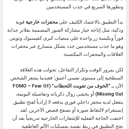
وتطورها السريع في جذب المستخدمين.
بدأ التطبيق بالاعتماد الكثيف على
محفزات خارجية
قوية
وذكية، مثل إتاحة خيار مشاركة الصور المصممة بفلاتر جذابة
فوراً وبكبسة زر واحدة على منصات كبرى كفيسبوك وتويتر،
وهو ما جذب مستخدمين جدد بشكل متسارع عبر محفزات
العلاقات والمحفزات المكتسبة.
لكن بمرور الوقت وتكرار التفاعل، تحولت هذه العلاقة
السطحية إلى مستوى نفسي أعمق؛ فعندما يشعر الشخص
الآن بـ
“الخوف من تفويت اللحظات” (FOMO – Fear Of
Missing Out)
أو يخشى زوال ذكرياته وتفاصيله اليومية،
يتفعل لديه محفز داخلي فوري يدفعه لا إرادياً لفتح تطبيق
إنستغرام لالتقاط صورة أو تصفح قصص الآخرين. لقد
اختفت الحاجة الفعلية للإشعارات الخارجية تدريجياً بعد أن
نجح التطبيق في ربط نفسه بمسكنات الألم العاطفية