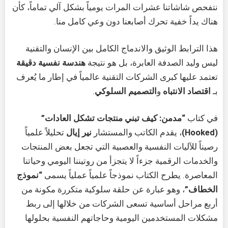
نتفحص شاشاتنا عشرات المرات يومياً بشكل آلي تماماً، كأن
هناك يداً خفية تحرك أصابعنا دون وعي كامل منا.
هذا الترابط الوثيق والاندماج الكامل بين الإنسان والتقنية
ليس وليد الصدفة العابرة، بل هو نتيجة
هندسة نفسية دقيقة
تعتمد عليها كبرى الشركات التقنية عالمياً في إطار ما يُعرف
بـ
اقتصاد الانتباه
و
التصميم السلوكي
.
في كتاب
“مدمن: كيف تبني منتجات تشكل العادات”
(Hooked)
، يقدم الكاتب والمستشار
نير إيال
تحليلاً علمياً
رصيناً للآليات النفسية والعصبية التي تجعل بعض المنتجات
والخدمات الرقمية جزءاً لا يتجزأ من روتيننا اليومي وحياتنا
المعاصرة. يطرح الكتاب نموذجاً علمياً عملياً يسمى
“نموذج
الخطاف”
، وهو عبارة عن حلقة سلوكية متكررة مكونة من
أربع مراحل أساسية تسعى الشركات من خلالها إلى ربط
مشكلات المستخدمين اليومية وحاجاتهم النفسية بحلولها