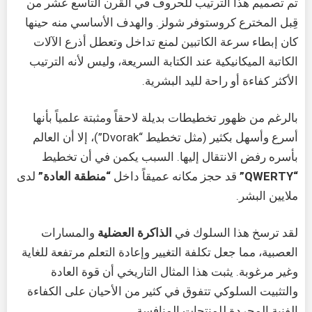
تم تصميم هذا الترتيب للحروف في القرن التاسع عشر من
قِبل المخترع كروستوفر شولز. والهدف الأساسي منه حينها
كان إبطاء سرعة الكاتبين لمنع تداخل وتعطل أذرع الآلات
الكاتبة الميكانيكية عند الكتابة السريعة، وليس لأنه الترتيب
الأكثر كفاءة أو راحة لليد البشرية.
بالرغم من ظهور تخطيطات بديلة لاحقاً ومثبتة علمياً بأنها
أسرع وأسهل بكثير (مثل تخطيط “Dvorak”)، إلا أن العالم
بأسره رفض الانتقال إليها. السبب يكمن في أن تخطيط
“QWERTY”
قد حجز مكانه عميقاً داخل
“منطقة العادة”
لدى
ملايين البشر.
لقد ترسخ هذا السلوك في
الذاكرة العضلية
والمسارات
العصبية، مما جعل تكلفة التغيير وإعادة التعلم مرتفعة للغاية
وغير مرغوبة. يثبت هذا المثال التاريخي أن قوة العادة
والتثبيت السلوكي تتفوق في كثير من الأحيان على الكفاءة
الفنية المجردة للمنتجات المنافسة.