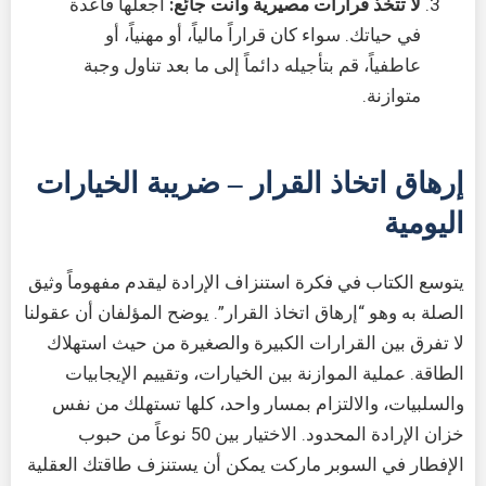
لا تتخذ قرارات مصيرية وأنت جائع:
اجعلها قاعدة
في حياتك. سواء كان قراراً مالياً، أو مهنياً، أو
عاطفياً، قم بتأجيله دائماً إلى ما بعد تناول وجبة
متوازنة.
إرهاق اتخاذ القرار – ضريبة الخيارات
اليومية
يتوسع الكتاب في فكرة استنزاف الإرادة ليقدم مفهوماً وثيق
الصلة به وهو “إرهاق اتخاذ القرار”. يوضح المؤلفان أن عقولنا
لا تفرق بين القرارات الكبيرة والصغيرة من حيث استهلاك
الطاقة. عملية الموازنة بين الخيارات، وتقييم الإيجابيات
والسلبيات، والالتزام بمسار واحد، كلها تستهلك من نفس
خزان الإرادة المحدود. الاختيار بين 50 نوعاً من حبوب
الإفطار في السوبر ماركت يمكن أن يستنزف طاقتك العقلية