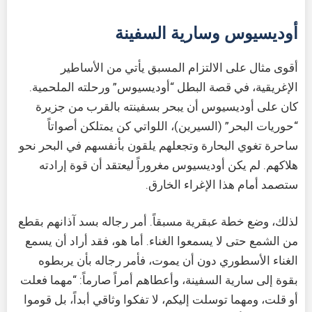
أوديسيوس وسارية السفينة
أقوى مثال على الالتزام المسبق يأتي من الأساطير
الإغريقية، في قصة البطل “أوديسيوس” ورحلته الملحمية.
كان على أوديسيوس أن يبحر بسفينته بالقرب من جزيرة
“حوريات البحر” (السيرين)، اللواتي كن يمتلكن أصواتاً
ساحرة تغوي البحارة وتجعلهم يلقون بأنفسهم في البحر نحو
هلاكهم. لم يكن أوديسيوس مغروراً ليعتقد أن قوة إرادته
ستصمد أمام هذا الإغراء الخارق.
لذلك، وضع خطة عبقرية مسبقاً. أمر رجاله بسد آذانهم بقطع
من الشمع حتى لا يسمعوا الغناء. أما هو، فقد أراد أن يسمع
الغناء الأسطوري دون أن يموت، فأمر رجاله بأن يربطوه
بقوة إلى سارية السفينة، وأعطاهم أمراً صارماً: “مهما فعلت
أو قلت، ومهما توسلت إليكم، لا تفكوا وثاقي أبداً، بل قوموا