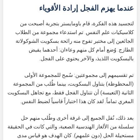
عندما يهزم الفجل إرادة الأقوياء
لتجسيد هذه الفكرة، قام باومايستر بتجربة أصبحت من
كلاسيكيات علم النفس. تم استدعاء مجموعة من الطلاب
الجائعين إلى مختبر تفوح منه رائحة بسكويت الشوكولاتة
الطازج. وُضع أمام كل منهم وعاءان: أحدهما يفيض
بالبسكويت اللذيذ، والآخر يحتوي على الفجل.
تم تقسيمهم إلى مجموعتين: سُمح للمجموعة الأولى
(المحظوظة) بتناول البسكويت، بينما طُلب من المجموعة
الثانية (التعيسة) أن تتناول الفجل فقط، مع تجاهل البسكويت
المغري تماماً. لقد كان هذا اختباراً قاسياً لضبط النفس.
بعد ذلك، نُقل الجميع إلى غرفة أخرى وطُلب منهم حل
سلسلة من الألغاز الهندسية الصعبة، والتي كانت في الحقيقة
مستحيلة الحل (دون علمهم). كان الهدف هو قياس مدى