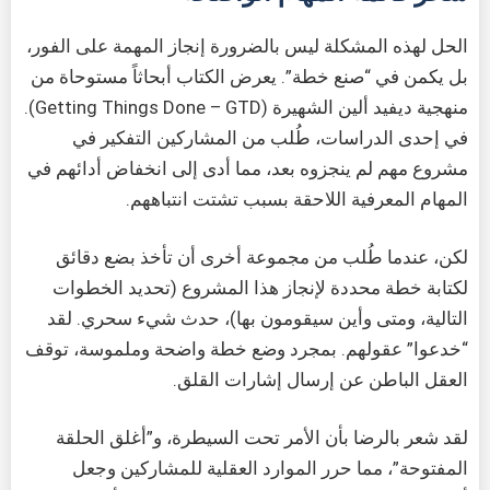
الحل لهذه المشكلة ليس بالضرورة إنجاز المهمة على الفور،
بل يكمن في “صنع خطة”. يعرض الكتاب أبحاثاً مستوحاة من
منهجية ديفيد ألين الشهيرة (Getting Things Done – GTD).
في إحدى الدراسات، طُلب من المشاركين التفكير في
مشروع مهم لم ينجزوه بعد، مما أدى إلى انخفاض أدائهم في
المهام المعرفية اللاحقة بسبب تشتت انتباههم.
لكن، عندما طُلب من مجموعة أخرى أن تأخذ بضع دقائق
لكتابة خطة محددة لإنجاز هذا المشروع (تحديد الخطوات
التالية، ومتى وأين سيقومون بها)، حدث شيء سحري. لقد
“خدعوا” عقولهم. بمجرد وضع خطة واضحة وملموسة، توقف
العقل الباطن عن إرسال إشارات القلق.
لقد شعر بالرضا بأن الأمر تحت السيطرة، و”أغلق الحلقة
المفتوحة”، مما حرر الموارد العقلية للمشاركين وجعل