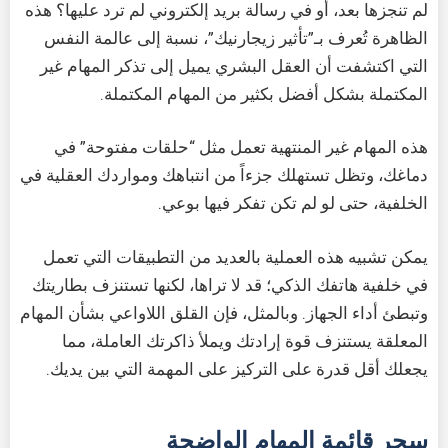
لم تنجزها بعد، أو في رسالة بريد إلكتروني لم ترد عليها؟ هذه
الظاهرة تُعرف بـ”تأثير زيجارنيك”، نسبة إلى عالمة النفس
التي اكتشفت أن العقل البشري يميل إلى تذكر المهام غير
المكتملة بشكل أفضل بكثير من المهام المكتملة.
هذه المهام غير المنتهية تعمل مثل “حلقات مفتوحة” في
دماغك، وتظل تستهلك جزءاً من انتباهك ومواردك العقلية في
الخلفية، حتى لو لم تكن تفكر فيها بوعي.
يمكن تشبيه هذه العملية بالعديد من التطبيقات التي تعمل
في خلفية هاتفك الذكي؛ قد لا تراها، لكنها تستنزف بطاريتك
وتبطئ أداء الجهاز. وبالمثل، فإن القلق اللاواعي بشأن المهام
المعلقة يستنزف قوة إرادتك ويملأ ذاكرتك العاملة، مما
يجعلك أقل قدرة على التركيز على المهمة التي بين يديك.
سحر قائمة المهام الواضحة