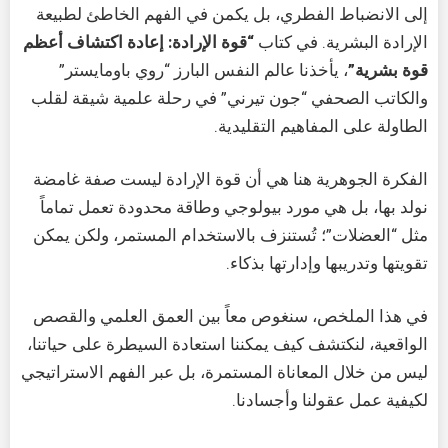
إلى الانضباط الفطري، بل يكمن في الفهم الخاطئ لطبيعة
الإرادة البشرية. في كتاب
“قوة الإرادة: إعادة اكتشاف أعظم
قوة بشرية”
، يأخذنا عالم النفس البارز “روي باومايستر”
والكاتب الصحفي “جون تيرني” في رحلة علمية شيقة لقلب
الطاولة على المفاهيم التقليدية.
الفكرة الجوهرية هنا هي أن قوة الإرادة ليست صفة غامضة
نولد بها، بل هي مورد بيولوجي وطاقة محدودة تعمل تماماً
مثل “العضلات”؛ تُستنزف بالاستخدام المستمر، ولكن يمكن
تقويتها وتدريبها وإدارتها بذكاء.
في هذا الملخص، سنغوص معاً بين العمق العلمي والقصص
الواقعية، لنكتشف كيف يمكننا استعادة السيطرة على حياتنا،
ليس من خلال المعاناة المستمرة، بل عبر الفهم الاستراتيجي
لكيفية عمل عقولنا وأجسادنا.