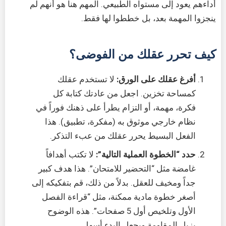
أداءهم يعود إلى مستواه الطبيعي. المهم هنا هو أنهم لم
ينجزوا المهمة بعد، بل خططوا لها فقط.
كيف تحرر عقلك من الفوضى؟
أفرغ عقلك على الورق:
لا تستخدم عقلك
كمساحة تخزين. اجعل من عادتك كتابة كل
فكرة، مهمة، أو التزام يطرأ على ذهنك فوراً في
نظام خارجي موثوق به (مفكرة، تطبيق). هذا
الفعل البسيط يحرر عقلك من عبء التذكر.
حدد “الخطوة العملية التالية”:
لا تكتب أهدافاً
غامضة مثل “التحضير للامتحان”. هذا هدف كبير
جداً ومخيف للعقل. بدلاً من ذلك، قم بتفكيكه إلى
أصغر خطوة مادية ممكنة، مثل “قراءة الفصل
الأول وتلخيص أول 5 صفحات”. هذه الوضوح
يزيل المقاومة ويجعل البدء أسهل.