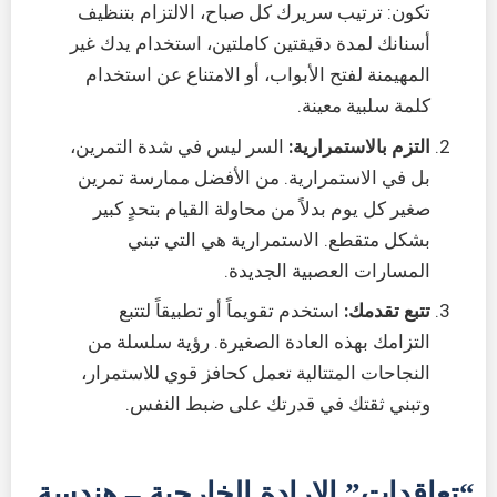
تكون: ترتيب سريرك كل صباح، الالتزام بتنظيف
أسنانك لمدة دقيقتين كاملتين، استخدام يدك غير
المهيمنة لفتح الأبواب، أو الامتناع عن استخدام
كلمة سلبية معينة.
التزم بالاستمرارية:
السر ليس في شدة التمرين،
بل في الاستمرارية. من الأفضل ممارسة تمرين
صغير كل يوم بدلاً من محاولة القيام بتحدٍ كبير
بشكل متقطع. الاستمرارية هي التي تبني
المسارات العصبية الجديدة.
تتبع تقدمك:
استخدم تقويماً أو تطبيقاً لتتبع
التزامك بهذه العادة الصغيرة. رؤية سلسلة من
النجاحات المتتالية تعمل كحافز قوي للاستمرار،
وتبني ثقتك في قدرتك على ضبط النفس.
“تعاقدات” الإرادة الخارجية – هندسة