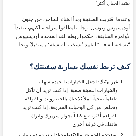
بشد الحبال أكثر”.
وعندما اقتربت السفينة وبدأ الغناء الساحر، جن جنون
أوديسيوس وتوسل لرجاله ليطلقوا سراحه، لكنهم، تنفيذاً
لأوامره السابقة، أحكموا ربطه. لقد استخدم أوديسيوس
“نسخته العاقلة” لتقييد “نسخته الضعيفة” مستقبلاً، ونجا.
كيف تربط نفسك بسارية سفينتك؟
غير بيئتك:
اجعل الخيارات الجيدة سهلة
والخيارات السيئة صعبة. إذا كنت تريد أن تأكل
طعاماً صحياً، املأ ثلاجتك بالخضروات والفواكه
وتخلص من كل الوجبات السريعة. إذا كنت تريد
القراءة أكثر، ضع كتاباً بجوار سريرك واترك
هاتفك في غرفة أخرى.
استخدم الحواجز والتكنولوجيا:
استخدم تطبيقات