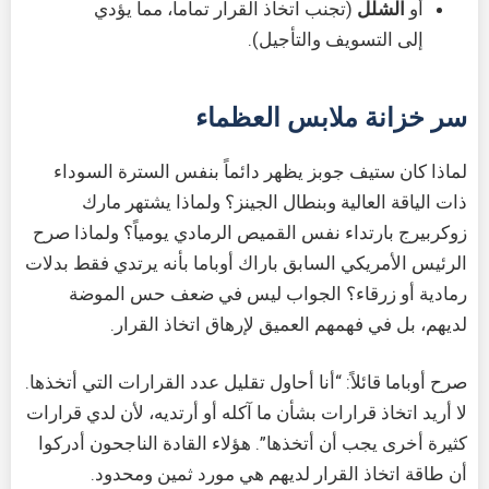
أو
الشلل
(تجنب اتخاذ القرار تماماً، مما يؤدي
إلى التسويف والتأجيل).
سر خزانة ملابس العظماء
لماذا كان ستيف جوبز يظهر دائماً بنفس السترة السوداء
ذات الياقة العالية وبنطال الجينز؟ ولماذا يشتهر مارك
زوكربيرج بارتداء نفس القميص الرمادي يومياً؟ ولماذا صرح
الرئيس الأمريكي السابق باراك أوباما بأنه يرتدي فقط بدلات
رمادية أو زرقاء؟ الجواب ليس في ضعف حس الموضة
لديهم، بل في فهمهم العميق لإرهاق اتخاذ القرار.
صرح أوباما قائلاً: “أنا أحاول تقليل عدد القرارات التي أتخذها.
لا أريد اتخاذ قرارات بشأن ما آكله أو أرتديه، لأن لدي قرارات
كثيرة أخرى يجب أن أتخذها”. هؤلاء القادة الناجحون أدركوا
أن طاقة اتخاذ القرار لديهم هي مورد ثمين ومحدود.