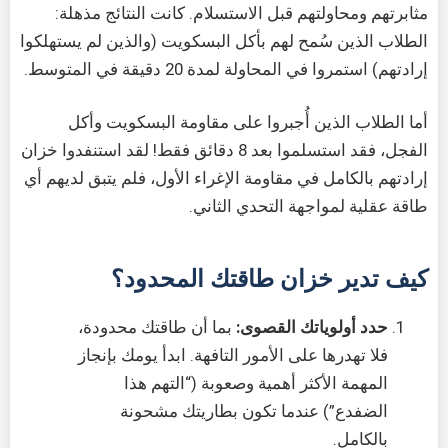
مثابرتهم ومحاولتهم قبل الاستسلام. كانت النتائج مذهلة:
الطلاب الذين سُمح لهم بأكل البسكويت (والذين لم يستهلكوا
إرادتهم) استمروا في المحاولة لمدة 20 دقيقة في المتوسط.
أما الطلاب الذين أُجبروا على مقاومة البسكويت وأكل
الفجل، فقد استسلموا بعد 8 دقائق فقط! لقد استنفدوا خزان
إرادتهم بالكامل في مقاومة الإغراء الأول، فلم يتبق لديهم أي
طاقة عقلية لمواجهة التحدي الثاني.
كيف تدير خزان طاقتك المحدود؟
حدد أولوياتك القصوى:
بما أن طاقتك محدودة،
فلا تهدرها على الأمور التافهة. ابدأ يومك بإنجاز
المهمة الأكثر أهمية وصعوبة (“التهم هذا
الضفدع”) عندما تكون بطاريتك مشحونة
بالكامل.