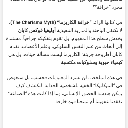
مجرد “خرافة”؟
في كتابها الرائد
“خرافة الكاريزما” (The Charisma Myth)
،
لا تكتفي الباحثة والمدربة التنفيذية
أوليفيا فوكس كابان
بخدش سطح هذا المفهوم، بل تقوم بتفكيكه جراحياً. مستندة
إلى أبحاث من علم النفس السلوكي، وعلم الأعصاب، تقدم
كابان أطروحة جريئة: الكاريزما ليست مسألة جينات، بل هي
كيمياء حيوية وسلوكيات مكتسبة
.
في هذه الملخص، لن نسرد المعلومات فحسب، بل سنغوص
في “الميكانيكا” الخفية للشخصية الجذابة، لنكتشف كيف
يمكن هندسة الحضور الإنساني، وما إذا كانت هذه “الصناعة”
تفقدنا عفويتنا أم تمنحنا قوة خارقة.