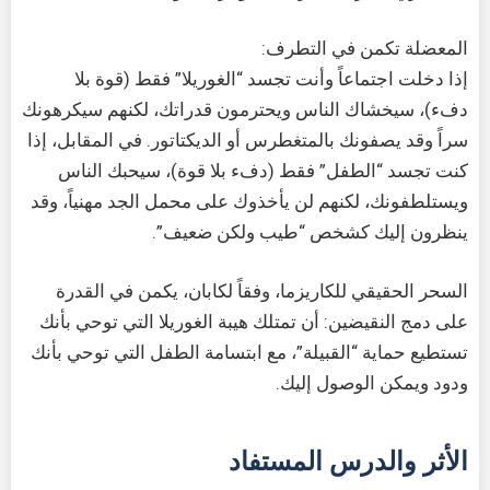
المعضلة تكمن في التطرف:
إذا دخلت اجتماعاً وأنت تجسد “الغوريلا” فقط (قوة بلا
دفء)، سيخشاك الناس ويحترمون قدراتك، لكنهم سيكرهونك
سراً وقد يصفونك بالمتغطرس أو الديكتاتور. في المقابل، إذا
كنت تجسد “الطفل” فقط (دفء بلا قوة)، سيحبك الناس
ويستلطفونك، لكنهم لن يأخذوك على محمل الجد مهنياً، وقد
ينظرون إليك كشخص “طيب ولكن ضعيف”.
السحر الحقيقي للكاريزما، وفقاً لكابان، يكمن في القدرة
على دمج النقيضين: أن تمتلك هيبة الغوريلا التي توحي بأنك
تستطيع حماية “القبيلة”، مع ابتسامة الطفل التي توحي بأنك
ودود ويمكن الوصول إليك.
الأثر والدرس المستفاد