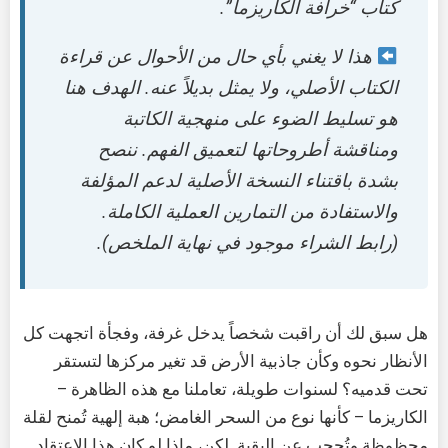
كتاب “خرافة الكاريزما”.
هذا لا يغني بأي حال من الأحوال عن قراءة
الكتاب الأصلي، ولا يمثل بديلاً عنه. الهدف هنا
هو تسليط الضوء على منهجية الكاتبة
ومناقشة أطروحاتها لتعميق الفهم. ننصح
بشدة باقتناء النسخة الأصلية لدعم المؤلفة
والاستفادة من التمارين العملية الكاملة.
(رابط الشراء موجود في نهاية الملخص).
هل سبق لك أن راقبت شخصاً يدخل غرفة، وفجأة اتجهت كل
الأنظار نحوه وكأن جاذبية الأرض قد تغير مركزها لتستقر
تحت قدميه؟ لسنوات طويلة، تعاملنا مع هذه الظاهرة –
الكاريزما – كأنها نوع من السحر الغامض؛ هبة إلهية تُمنح لقلة
محظوظة وتُحجب عن البقية. لكن، ماذا لو كان هذا الاعتقاد