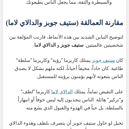
والسيطرة والثقة، مما يجعل الناس يطيعونك.
مقارنة العمالقة (ستيف جوبز والدالاي لاما)
لتوضيح التباين الشديد بين هذه الأنماط، قارنت المؤلفة بين
شخصيتين عالميتين:
ستيف جوبز
و
الدالاي لاما
.
كان
ستيف جوبز
يمتلك كاريزما “رؤية” وكاريزما “سلطة”
طاغية. كان حاداً، مخيفاً أحياناً، لكنه ملهم بشكل لا يصدق.
الناس يتبعونه لأنهم يؤمنون برؤيته للمستقبل.
على النقيض تماماً، يمتلك
الدالاي لاما
كاريزما “لطف”
و”تركيز” هائلة. الناس ينجذبون إليه ليس خوفاً أو انبهاراً
بالسلطة، بل حباً في الهدوء والقبول الذي يشع منه.
تخيل لو حاول ستيف جوبز أن يتصرف بلطف وهدوء الدالاي