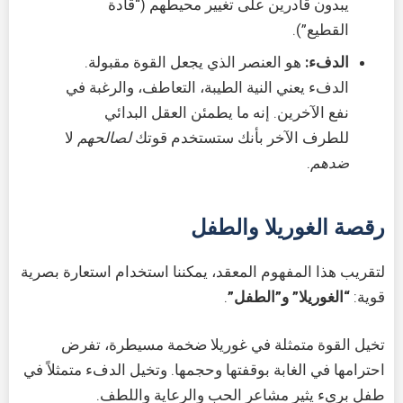
يبدون قادرين على تغيير محيطهم (“قادة
القطيع”).
الدفء:
هو العنصر الذي يجعل القوة مقبولة.
الدفء يعني النية الطيبة، التعاطف، والرغبة في
نفع الآخرين. إنه ما يطمئن العقل البدائي
للطرف الآخر بأنك ستستخدم قوتك
لصالحهم
لا
ضدهم
.
رقصة الغوريلا والطفل
لتقريب هذا المفهوم المعقد، يمكننا استخدام استعارة بصرية
قوية:
“الغوريلا” و”الطفل”
.
تخيل القوة متمثلة في غوريلا ضخمة مسيطرة، تفرض
احترامها في الغابة بوقفتها وحجمها. وتخيل الدفء متمثلاً في
طفل بريء يثير مشاعر الحب والرعاية واللطف.