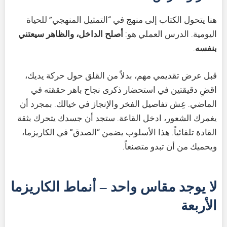
هنا يتحول الكتاب إلى منهج في “التمثيل المنهجي” للحياة
اليومية. الدرس العملي هو:
أصلح الداخل، والظاهر سيعتني
بنفسه
.
قبل عرض تقديمي مهم، بدلاً من القلق حول حركة يديك،
اقضِ دقيقتين في استحضار ذكرى نجاح باهر حققته في
الماضي. عِش تفاصيل الفخر والإنجاز في خيالك. بمجرد أن
يغمرك الشعور، ادخل القاعة. ستجد أن جسدك يتحرك بثقة
القادة تلقائياً. هذا الأسلوب يضمن “الصدق” في الكاريزما،
ويحميك من أن تبدو متصنعاً.
لا يوجد مقاس واحد – أنماط الكاريزما
الأربعة