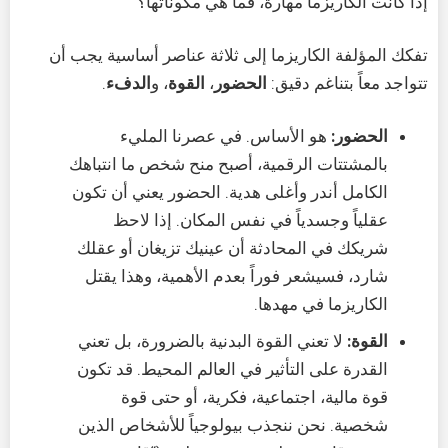
إذا كانت الكاريزما مهارة، فما هي مكوناتها؟
تفكك المؤلفة الكاريزما إلى ثلاثة عناصر أساسية يجب أن
تتواجد معاً بتناغم دقيق:
الحضور
،
القوة
، و
الدفء
.
الحضور:
هو الأساس. في عصرنا المليء
بالمشتتات الرقمية، أصبح منح شخص ما انتباهك
الكامل أندر وأغلى هدية. الحضور يعني أن تكون
عقلياً وجسدياً في نفس المكان. إذا لاحظ
شريكك في المحادثة أن عينيك تزيغان أو عقلك
شارد، فسيشعر فوراً بعدم الأهمية، وهذا يقتل
الكاريزما في مهدها.
القوة:
لا تعني القوة البدنية بالضرورة، بل تعني
القدرة على التأثير في العالم المحيط. قد تكون
قوة مالية، اجتماعية، فكرية، أو حتى قوة
شخصية. نحن ننجذب بيولوجياً للأشخاص الذين