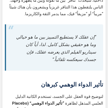
داخلياً، سيحدث “تنافر” بين ما تقوله وبين ما يظهره وجهك.
الناس يلتقطون هذا التنافر غريزياً ويشعرون بأن هناك شيئاً
“مريباً” أو “مزيفاً” فيك، مما يدمر الثقة والكاريزما.
“إن عقلك لا يستطيع التمييز بين ما هو خيالي
وما هو حقيقي بشكل كامل. لذا، أياً كان
سيناريو الفيلم الذي يعرضه عقلك، فإن
جسدك سيعكسه تلقائياً.”
تأثير الدواء الوهمي كبرهان
لتوضيح قوة العقل على الجسد، تستخدم الكاتبة الدليل
العلمي المذهل لظاهرة
“تأثير الدواء الوهمي” (Placebo