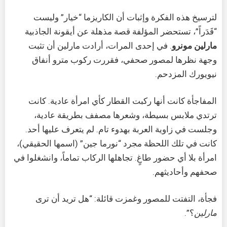
لترسيخ هذه الفكرة وإثبات أن الكاريزما “خيار” وليست
“قَدَراً”، تستحضر المؤلفة قصة مذهلة عن أيقونة الجاذبية
مارلين مونرو
. في إحدى المرات، أرادت مارلين أن تثبت
وجهة نظرها لمصور صحفي، فقررت ركوب مترو أنفاق
نيويورك المزدحم.
المفاجأة كانت أنها ركبت القطار كأي امرأة عادية. كانت
ترتدي ملابس بسيطة، وشعرها مصفف بطريقة عادية،
وجلست في زاوية العربة بهدوء تام. لم يتعرف عليها أحد.
كانت في تلك اللحظة مجرد “نورما جين” (اسمها الحقيقي)،
امرأة بلا أي حضور طاغٍ. تجاهلها الركاب تماماً، وانشغلوا في
صحفهم وأحاديثهم.
فجأة، التفتت للمصور وغمزت قائلة: “هل تريد أن ترى
مارلين
؟”.