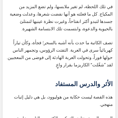
في تلك اللحظة، لم تغير ملابسها، ولم تضع المزيد من
المكياج. كل ما فعلته هو أنها نفضت شعرها، وعدلت وضعية
جسدها لتبدو أكثر انفتاحاً، وغيرت نظرة عينيها لتمتلئ
بالحيوية والدعوة، وابتسمت تلك الابتسامة الشهيرة.
تصف الكاتبة ما حدث بأنه أشبه بالسحر؛ فجأة، وكأن تياراً
كهربائياً سرى في العربة. التفتت الرؤوس، وتجمهر الناس
حولها فوراً، وتحولت العربة الهادئة إلى فوضى من المعجبين.
لقد “شغّلت” الكاريزما بقرار واعٍ.
الأثر والدرس المستفاد
هذه القصة ليست حكاية من هوليوود، بل هي دليل إثبات
منهجي.