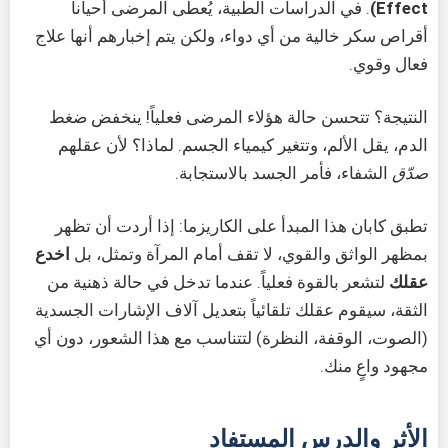
Effect)
. في الدراسات الطبية، يُعطى المرضى أحياناً
أقراص سكر خالية من أي دواء، ولكن يتم إخبارهم أنها علاج
فعال وقوي.
النتيجة؟ تتحسن حالة هؤلاء المرضى فعلياً! ينخفض ضغط
الدم، يقل الألم، وتتغير كيمياء الجسم. لماذا؟ لأن عقلهم
صدّق
الشفاء، فأمر الجسد بالاستجابة.
تطبق كابان هذا المبدأ على الكاريزما: إذا أردت أن تظهر
بمظهر الواثق والقوي، لا تقف أمام المرآة وتمثل، بل
اخدع
عقلك
لتشعر بالقوة فعلياً. عندما تدخل في حالة ذهنية من
الثقة، سيقوم عقلك تلقائياً بتعديل آلاف الإشارات الجسدية
(الصوت، الوقفة، النظرة) لتتناسب مع هذا الشعور، دون أي
مجهود واعٍ منك.
الأثر والدرس المستفاد