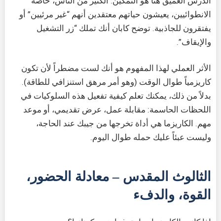
الدرس العميق هنا هو التمكين. الكثير من الناس، خاصة
الانطوائيين، يعيشون حياتهم معتقدين أنهم “غير مرئيين” أو
يفتقرون للجاذبية. توضح كابان أنك تملك “زر التشغيل
والإيقاف”.
الأثر العملي لهذا المفهوم هو أنك لست مضطراً لأن تكون
كاريزمياً طوال الوقت (وهو أمر مرهق استنزافي للطاقة).
بدلاً من ذلك، يمكنك تعلم كيفية تفعيل هذه السلوكيات في
اللحظات الحاسمة: مقابلة عمل، عرض تقديمي، أو موعد
مهم. الكاريزما هي أداة تخرجها من جيبك عند الحاجة،
وليست عبئاً عليك حمله طوال اليوم.
الثالوث المقدس – معادلة الحضور،
القوة، والدفء