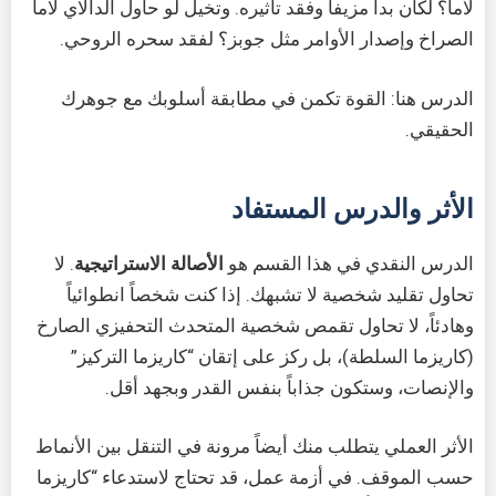
لاما؟ لكان بدا مزيفاً وفقد تأثيره. وتخيل لو حاول الدالاي لاما
الصراخ وإصدار الأوامر مثل جوبز؟ لفقد سحره الروحي.
الدرس هنا: القوة تكمن في مطابقة أسلوبك مع جوهرك
الحقيقي.
الأثر والدرس المستفاد
الدرس النقدي في هذا القسم هو
الأصالة الاستراتيجية
. لا
تحاول تقليد شخصية لا تشبهك. إذا كنت شخصاً انطوائياً
وهادئاً، لا تحاول تقمص شخصية المتحدث التحفيزي الصارخ
(كاريزما السلطة)، بل ركز على إتقان “كاريزما التركيز”
والإنصات، وستكون جذاباً بنفس القدر وبجهد أقل.
الأثر العملي يتطلب منك أيضاً مرونة في التنقل بين الأنماط
حسب الموقف. في أزمة عمل، قد تحتاج لاستدعاء “كاريزما