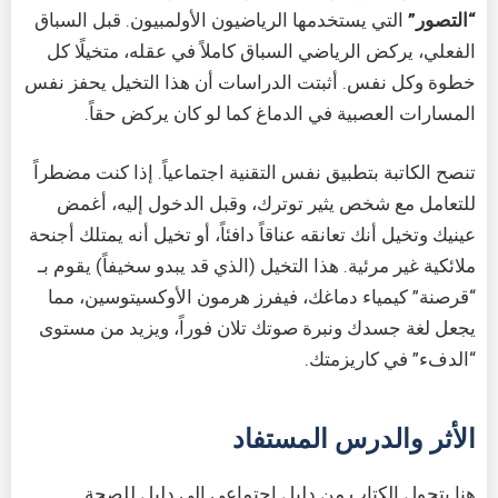
“التصور”
التي يستخدمها الرياضيون الأولمبيون. قبل السباق
الفعلي، يركض الرياضي السباق كاملاً في عقله، متخيلًا كل
خطوة وكل نفس. أثبتت الدراسات أن هذا التخيل يحفز نفس
المسارات العصبية في الدماغ كما لو كان يركض حقاً.
تنصح الكاتبة بتطبيق نفس التقنية اجتماعياً. إذا كنت مضطراً
للتعامل مع شخص يثير توترك، وقبل الدخول إليه، أغمض
عينيك وتخيل أنك تعانقه عناقاً دافئاً، أو تخيل أنه يمتلك أجنحة
ملائكية غير مرئية. هذا التخيل (الذي قد يبدو سخيفاً) يقوم بـ
“قرصنة” كيمياء دماغك، فيفرز هرمون الأوكسيتوسين، مما
يجعل لغة جسدك ونبرة صوتك تلان فوراً، ويزيد من مستوى
“الدفء” في كاريزمتك.
الأثر والدرس المستفاد
هنا يتحول الكتاب من دليل اجتماعي إلى دليل للصحة