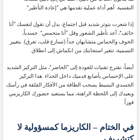
النفسية. أهم أداة عملية تقدمها هي “إعادة التأطير”.
إذا شعرت بتوتر شديد قبل اجتماع، بدل أن تقول لنفسك “أنا
خائف”، أعد تأطير الشعور وقل “أنا متحمس”. جسدياً،
الخوف والحماس متشابهان جداً (تسارع قلب، تعرق). بتغيير
التسمية، تتغير استجابتك من انكماش إلى انطلاق.
أيضاً، تقترح تقنيات للعودة إلى “الحاضر”، مثل التركيز الشديد
على الإحساس بأصابع قدميك داخل الحذاء. هذا التركيز
الجسدي البسيط يسحب الطاقة من الأفكار القلقة في رأسك
ويعيدك إلى اللحظة الراهنة، مما يستعيد حضورك الكاريزمي
فوراً.
في الختام – الكاريزما كمسؤولية لا
كتشريف