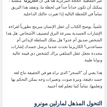
غير اللفظية. الحجة المركزية هنا هي أن
الكاريزما
“متقلبة”؛
يمكنك أن تكون جذاباً جداً في لحظة ما، وتفقد هذا البريق
تماماً في اللحظة التالية إذا تغيرت حالتك الداخلية.
علمياً، يوضح الكتاب أن عقل الإنسان مبرمج تطورياً لقراءة
الإشارات الجسدية بسرعة البرق لتصنيف الأشخاص: هل هذا
الشخص صديق أم عدو؟ هل يملك السلطة لإيذائي أم
مساعدتي؟ الكاريزما تحدث عندما يرسل جسدك إشارات
محددة تجعل عقل المتلقي يراك كشخص ذي قيمة عالية
ونوايا طيبة.
هذا يعني أن “السحر” الذي نراه هو في الحقيقة نتاج لغة
جسد دقيقة، ونبرة صوت، وتعبيرات وجه يمكن التحكم بها
وتعلمها، تماماً كما تتعلم لغة أجنبية.
التحول المذهل لمارلين مونرو