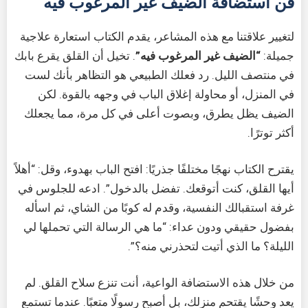
فن استضافة الضيف غير المرغوب فيه
لتغيير علاقتنا مع هذه المشاعر، يقدم الكتاب استعارة علاجية
جميلة:
“الضيف غير المرغوب فيه”
. تخيل أن القلق يقرع بابك
في منتصف الليل. رد فعلك الطبيعي هو التظاهر بأنك لست
في المنزل، أو محاولة إغلاق الباب في وجهه بالقوة. لكن
الضيف يظل يطرق، وبصوت أعلى في كل مرة، مما يجعلك
أكثر توترًا.
يقترح الكتاب نهجًا مختلفًا جذريًا: افتح الباب بهدوء، وقل: “أهلاً
أيها القلق، كنت أتوقعك. تفضل بالدخول”. ادعه للجلوس في
غرفة استقبالك النفسية، وقدم له كوبًا من الشاي، ثم اسأله
بفضول حقيقي ودون عداء: “ما هي الرسالة التي تحملها لي
الليلة؟ ما الذي أتيت لتحذرني منه؟”.
من خلال هذه الاستضافة الواعية، أنت تنزع سلاح القلق. لم
يعد وحشًا يقتحم منزلك، بل أصبح رسولًا متعبًا. عندما تستمع