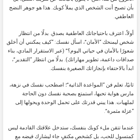
بأن تصبح أنت الشخص الذي يملأ كوبك. هذا هو جوهر النضج
العاطفي.
أولاً، اعترف باحتياجاتك العاطفية بصدق. بدلًا من انتظار
شخص ليمنحك “الأمان”، اسأل نفسك: “كيف يمكنني أن أخلق
شعورًا بالأمان في حياتي اليوم؟” (عبر الاستقرار المادي، بناء
صداقات داعمة، تطوير مهاراتك). بدلًا من انتظار “التقدير”،
ابدأ بالاحتفاء بإنجازاتك الصغيرة بنفسك.
ثانيًا، تعلم فن “المواعدة الذاتية”؛ اصطحب نفسك في نزهة،
مارس هواية تحبها، استمتع بصحبة نفسك دون الحاجة
لملهيات. هذا يبني قدرتك على تحمل الوحدة ويحولها إلى
“عزلة مثمرة”.
عندما تتقن ملء كوبك بنفسك، ستدخل علاقتك القادمة ليس
كمتسول للحب، بل كشخص مكتفٍ جاء ليشارك فيضه مع