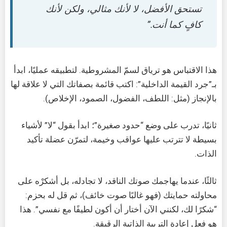
تستحق الأفضل، لا لأنك مثالي، ولكن لأنك
كافٍ كما أنت.”
هذا الاقتباس هو ترياق لسمّ المشروطية. لتطبيقه عمليًا، ابدأ
بـ”جرد القيمة الداخلية”: اكتب قائمة بصفاتك التي لا علاقة لها
بالإنجاز (مثل: اللطف، الفضول، الصمود، الإخلاص).
ثانيًا، تدرب على وضع “حدود صغيرة”؛ ابدأ بقول “لا” لأشياء
بسيطة لا تترتب عليها عواقب وخيمة، لتمرّن عضلة تأكيد
الذات.
ثالثًا، عندما يهاجمك صوتك الناقد، لا تجادله، بل أشكرْه على
محاولته حمايتك (فهو غالبًا صوت خائف)، ثم قل له بحزم:
“شكرًا لك، لكنني الآن أختار أن أكون لطيفًا مع نفسي”. هذا
هو فعل إعادة التربية الذاتية الرقيقة.