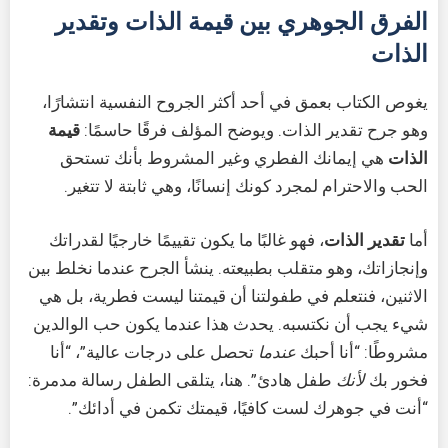
الفرق الجوهري بين قيمة الذات وتقدير
الذات
يغوص الكتاب بعمق في أحد أكثر الجروح النفسية انتشارًا،
وهو جرح تقدير الذات. ويوضح المؤلف فرقًا حاسمًا:
قيمة
الذات
هي إيمانك الفطري وغير المشروط بأنك تستحق
الحب والاحترام لمجرد كونك إنسانًا، وهي ثابتة لا تتغير.
أما
تقدير الذات
، فهو غالبًا ما يكون تقييمًا خارجيًا لقدراتك
وإنجازاتك، وهو متقلب بطبيعته. ينشأ الجرح عندما نخلط بين
الاثنين، فنتعلم في طفولتنا أن قيمتنا ليست فطرية، بل هي
شيء يجب أن نكتسبه. يحدث هذا عندما يكون حب الوالدين
مشروطًا: “أنا أحبك
عندما
تحصل على درجات عالية”، “أنا
فخور بك
لأنك
طفل هادئ”. هنا، يتلقى الطفل رسالة مدمرة:
“أنت في جوهرك لست كافيًا، قيمتك تكمن في أدائك”.