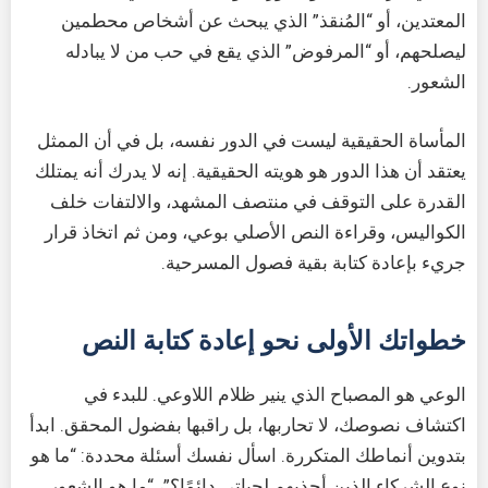
المعتدين، أو “المُنقذ” الذي يبحث عن أشخاص محطمين
ليصلحهم، أو “المرفوض” الذي يقع في حب من لا يبادله
الشعور.
المأساة الحقيقية ليست في الدور نفسه، بل في أن الممثل
يعتقد أن هذا الدور هو هويته الحقيقية. إنه لا يدرك أنه يمتلك
القدرة على التوقف في منتصف المشهد، والالتفات خلف
الكواليس، وقراءة النص الأصلي بوعي، ومن ثم اتخاذ قرار
جريء بإعادة كتابة بقية فصول المسرحية.
خطواتك الأولى نحو إعادة كتابة النص
الوعي هو المصباح الذي ينير ظلام اللاوعي. للبدء في
اكتشاف نصوصك، لا تحاربها، بل راقبها بفضول المحقق. ابدأ
بتدوين أنماطك المتكررة. اسأل نفسك أسئلة محددة: “ما هو
نوع الشركاء الذين أجذبهم لحياتي دائمًا؟”، “ما هو الشعور