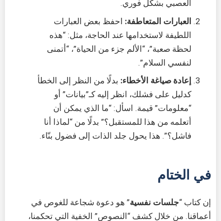
العصبي بشكل فوري.
العبارات المتعاطفة:
احفظ بعض العبارات
اللطيفة لاستخدامها عند الحاجة، مثل: “هذه
لحظة صعبة”، “الألم جزء من الحياة”، “أتمنى
لنفسي السلام”.
إعادة صياغة الأخطاء:
بدلًا من النظر إلى الخطأ
كدليل على فشلك، انظر إليه كـ”بيانات” أو
“معلومات” قيمة. اسأل: “ما الذي يمكن أن
أتعلمه من هذا للمستقبل؟” بدلًا من “لماذا أنا
فاشل؟”. هذا يحول جلد الذات إلى فضول بنّاء.
في الختام
إن كتاب “
جلسات نفسية
” هو دعوة شجاعة للغوص في
أعماقنا. من خلال كشف “النصوص” الخفية التي تحكمنا،