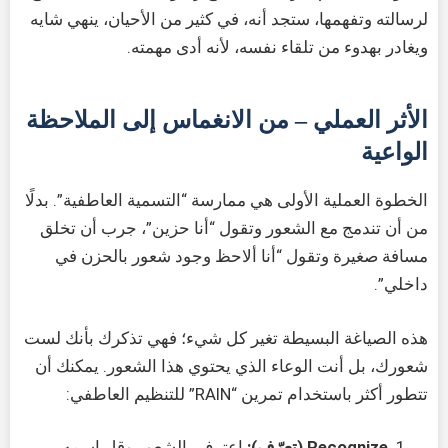
لرسالته وتفهمها، ستجد أنه، في كثير من الأحيان، ينهي شايه
ويغادر بهدوء من تلقاء نفسه، لأنه أدى مهمته.
الأثر العملي – من الانغماس إلى الملاحظة
الواعية
الخطوة العملية الأولى هي ممارسة “التسمية العاطفية”. بدلًا
من أن تندمج مع الشعور وتقول “أنا حزين”، جرب أن تخلق
مسافة صغيرة وتقول “أنا ألاحظ وجود شعور بالحزن في
داخلي”.
هذه الصياغة البسيطة تغير كل شيء؛ فهي تذكرك بأنك لست
شعورك، بل أنت الوعاء الذي يحتوي هذا الشعور. يمكنك أن
تتطور أكثر باستخدام تمرين “RAIN” للتنظيم العاطفي:
Recognize (تعرّف):
اعترف بالشعور وقل اسمه