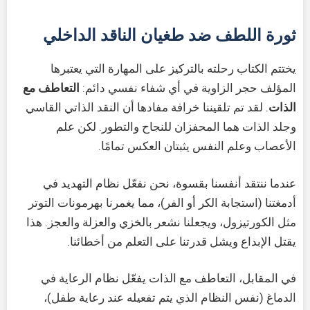
ثورة اللطف ضد طغيان الناقد الداخلي
يختتم الكتاب رحلته بالتركيز على المهارة التي يعتبرها
المؤلف حجر الزاوية في أي شفاء نفسي دائم:
التعاطف مع
الذات
. لقد تم تلقيننا خرافة مفادها أن النقد الذاتي القاسي
وجلد الذات هما المحفزان للنجاح والتطور. لكن علم
الأعصاب وعلم النفس يثبتان العكس تمامًا.
عندما ننتقد أنفسنا بقسوة، نحن نفعّل نظام التهديد في
أدمغتنا (استجابة الكر أو الفر)، مما يغمرنا بهرمونات التوتر
مثل الكورتيزول، ويجعلنا نشعر بالخزي والعزلة والعجز. هذا
يقتل الإبداع ويشل قدرتنا على التعلم من أخطائنا.
في المقابل، التعاطف مع الذات يفعّل نظام الرعاية في
الدماغ (نفس النظام الذي يتم تفعيله عند رعاية طفل)،