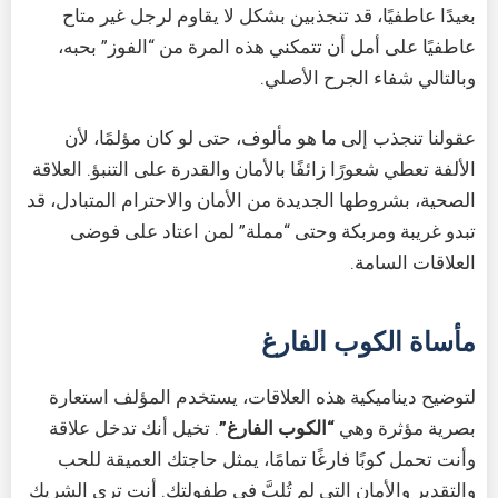
بعيدًا عاطفيًا، قد تنجذبين بشكل لا يقاوم لرجل غير متاح
عاطفيًا على أمل أن تتمكني هذه المرة من “الفوز” بحبه،
وبالتالي شفاء الجرح الأصلي.
عقولنا تنجذب إلى ما هو مألوف، حتى لو كان مؤلمًا، لأن
الألفة تعطي شعورًا زائفًا بالأمان والقدرة على التنبؤ. العلاقة
الصحية، بشروطها الجديدة من الأمان والاحترام المتبادل، قد
تبدو غريبة ومربكة وحتى “مملة” لمن اعتاد على فوضى
العلاقات السامة.
مأساة الكوب الفارغ
لتوضيح ديناميكية هذه العلاقات، يستخدم المؤلف استعارة
بصرية مؤثرة وهي
“الكوب الفارغ”
. تخيل أنك تدخل علاقة
وأنت تحمل كوبًا فارغًا تمامًا، يمثل حاجتك العميقة للحب
والتقدير والأمان التي لم تُلبَّ في طفولتك. أنت ترى الشريك