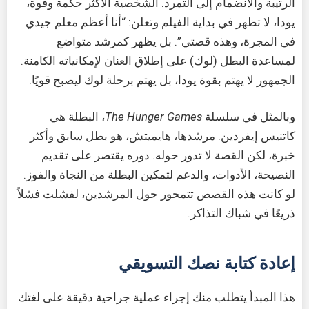
الرتيبة والانضمام إلى التمرد. الشخصية الأكثر حكمة وقوة،
يودا، لا تظهر في بداية الفيلم وتعلن: “أنا أعظم معلم جيدي
في المجرة، وهذه قصتي”. بل يظهر كمرشد متواضع
لمساعدة البطل (لوك) على إطلاق العنان لإمكانياته الكامنة.
الجمهور لا يهتم بقوة يودا، بل يهتم برحلة لوك ليصبح قويًا.
وبالمثل في سلسلة
The Hunger Games
، البطلة هي
كاتنيس إيفردين. مرشدها، هايميتش، هو بطل سابق وأكثر
خبرة، لكن القصة لا تدور حوله. دوره يقتصر على تقديم
النصيحة، الأدوات، والدعم لتمكين البطلة من النجاة والفوز.
لو كانت هذه القصص تتمحور حول المرشدين، لفشلت فشلاً
ذريعًا في شباك التذاكر.
إعادة كتابة نصك التسويقي
هذا المبدأ يتطلب منك إجراء عملية جراحية دقيقة على لغتك