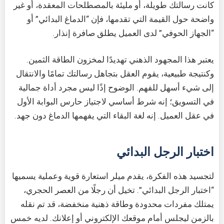
كانت رسالتك طويلة، أو مليئة بالمصطلحات المعقدة، أو غير
واضحة حول القيمة التي تقدمها، فإن “الدماغ البدائي” أو
“الجهاز الحوفي” لدى العميل يطلق صافرة إنذار.
يعتبر هذا المجهود الذهني تهديدًا لمخزون الطاقة الثمين.
وكنتيجة طبيعية، يقوم العقل بتجاهل رسالتك تمامًا والانتقال
إلى شيء أسهل للفهم. الوضوح إذًا ليس مجرد أداة جمالية
في التسويق؛ إنه شرط أساسي لاجتياز حارس البوابة الأول
في عقل العميل. إنه لغة البقاء التي يفهمها الدماغ دون جهد.
اختبار الرجل البدائي
لتجسيد هذه الفكرة، يقدم ميلر استعارة قوية وعملية يسميها
“اختبار الرجل البدائي”. تخيل أن رجلًا من العصر الحجري،
يمتلك مفردات محدودة وطاقة ذهنية منخفضة، قد تم نقله
بالزمن ليجلس أمام موقعك الإلكتروني أو إعلانك. لديه خمس