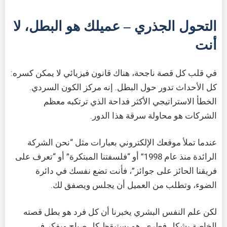
التحول الجذري – عميلك هو البطل، لا
أنت
في قلب كل قصة ناجحة، هناك قانون فيزيائي لا يمكن كسره:
كل الأحداث تدور حول البطل. إنه مركز الكون السردي.
الخطأ الاستراتيجي الأكثر فداحة الذي ترتكبه معظم
الشركات هو محاولة سرقة هذا الدور.
عندما تملأ موقعك الإلكتروني بعبارات مثل “نحن الشركة
الرائدة منذ عام 1998” أو “فلسفتنا المبتكرة” أو “تعرف على
فريقنا الحائز على جوائز”، فأنت تضع نفسك في دائرة
الضوء، وتطلب من العميل أن يجلس ويصفق لك.
لكن علم النفس البشري يخبرنا أن كل فرد هو بطل قصته
الخاصة بشكل فطري. هو يستيقظ كل صباح ويفكر في