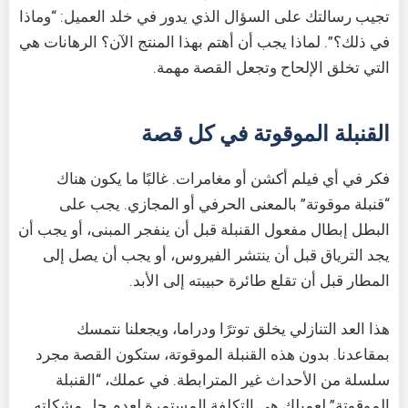
تجيب رسالتك على السؤال الذي يدور في خلد العميل: “وماذا
في ذلك؟”. لماذا يجب أن أهتم بهذا المنتج الآن؟ الرهانات هي
التي تخلق الإلحاح وتجعل القصة مهمة.
القنبلة الموقوتة في كل قصة
فكر في أي فيلم أكشن أو مغامرات. غالبًا ما يكون هناك
“قنبلة موقوتة” بالمعنى الحرفي أو المجازي. يجب على
البطل إبطال مفعول القنبلة قبل أن ينفجر المبنى، أو يجب أن
يجد الترياق قبل أن ينتشر الفيروس، أو يجب أن يصل إلى
المطار قبل أن تقلع طائرة حبيبته إلى الأبد.
هذا العد التنازلي يخلق توترًا ودراما، ويجعلنا نتمسك
بمقاعدنا. بدون هذه القنبلة الموقوتة، ستكون القصة مجرد
سلسلة من الأحداث غير المترابطة. في عملك، “القنبلة
الموقوتة” لعميلك هي التكلفة المستمرة لعدم حل مشكلته.