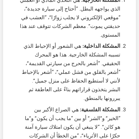
المشكلة الخارجية:
هي التحدي المادي أو العملي
الذي يواجهه البطل. “أحتاج إلى سيارة جديدة”،
“موقعي الإلكتروني لا يجلب زوارًا”، “العشب في
حديقتي يموت”. معظم الشركات تتوقف عند هذا
المستوى.
المشكلة الداخلية:
هي الشعور أو الإحباط الذي
تسببه المشكلة الخارجية. هذا هو المحرك
الحقيقي. “أشعر بالحرج من سيارتي القديمة”،
“أشعر بالقلق من فشل عملي”، “أشعر بالإحباط
لأنني لا أستطيع الحفاظ على منزل جميل”.
البشر يتخذون قراراتهم بناءً على العاطفة ثم
يبررونها بالمنطق.
المشكلة الفلسفية:
هي الصراع الأكبر بين
“الخير” و”الشر” أو بين “ما يجب أن يكون” و”ما
هو كائن”. “لا ينبغي أن يكون امتلاك سيارة آمنة
حكرًا على الأثرياء”، “من الخطأ أن الشركات