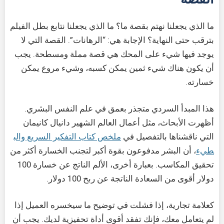
ما الذي يجعلنا نهتم بقصة ما؟ ما الذي يجعلنا نتابع بطل الفيلم
بترقب حتى النهاية؟ الإجابة هي: “الرهانات”. القصة التي لا
يوجد فيها شيء على المحك هي قصة مملة ومسطحة. يجب
أن يكون هناك شيء ثمين يمكن كسبه، وشيء مروع يمكن
خسارته.
هذا المبدأ السردي متجذر بعمق في علم النفس البشري.
أظهرت الأبحاث، مثل أعمال العالم الشهير دانيال كانيمان
التي ناقشناها بالتفصيل في
ملخص كتاب التفكير السريع والب
طيء
، أن البشر مدفوعون بقوة أكبر لتجنب الخسارة أكثر من
تحقيق المكاسب. بعبارة أخرى، الألم الناتج عن خسارة 100
دولار أقوى من السعادة الناتجة عن ربح 100 دولار.
كعلامة تجارية، إذا فشلت في توضيح ما سيخسره العميل إذا
لم يتعامل معك، فإنك تفقد أقوى أداة تحفيزية لديك. يجب أن