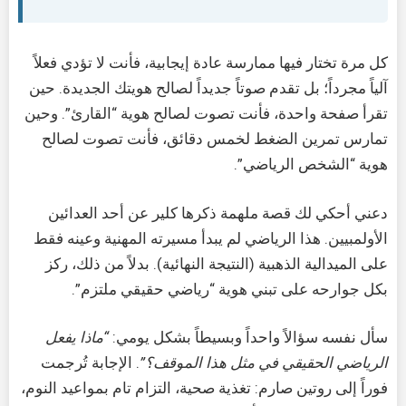
كل مرة تختار فيها ممارسة عادة إيجابية، فأنت لا تؤدي فعلاً
آلياً مجرداً؛ بل تقدم صوتاً جديداً لصالح هويتك الجديدة. حين
تقرأ صفحة واحدة، فأنت تصوت لصالح هوية “القارئ”. وحين
تمارس تمرين الضغط لخمس دقائق، فأنت تصوت لصالح
هوية “الشخص الرياضي”.
دعني أحكي لك قصة ملهمة ذكرها كلير عن أحد العدائين
الأولمبيين. هذا الرياضي لم يبدأ مسيرته المهنية وعينه فقط
على الميدالية الذهبية (النتيجة النهائية). بدلاً من ذلك، ركز
بكل جوارحه على تبني هوية “رياضي حقيقي ملتزم”.
سأل نفسه سؤالاً واحداً وبسيطاً بشكل يومي:
“ماذا يفعل
الرياضي الحقيقي في مثل هذا الموقف؟”
. الإجابة تُرجمت
فوراً إلى روتين صارم: تغذية صحية، التزام تام بمواعيد النوم،