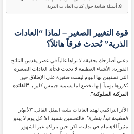
أسئلة شائعة حول كتاب العادات الذرية
قوة التغيير الصغير – لماذا “العادات
الذرية” تُحدث فرقاً هائلاً؟
دعني أصارحك بحقيقة لا نراها غالباً في عصر يقدس النتائج
الفورية: الأشياء العظيمة لا تحدث فجأة. العادات الصغيرة
التي تستهين بها اليوم ليست صغيرة على الإطلاق حين
تُكررها يومياً. إنها تخضع لما يسميه جيمس كلير بـ
“الفائدة
المركبة السلوكية”
.
الأثر التراكمي لهذه العادات يشبه المثل القائل:
“الأنهار
العظيمة تبدأ بقطرة”
. فالتحسين بنسبة 1% كل يوم لا يبدو
مثيراً للاهتمام في بدايته، لكن حين يتراكم عبر الشهور