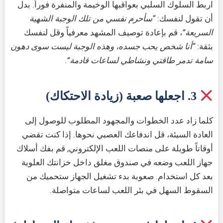
اربط السلوك السلبي بعواقبها الوخيمة والمنفرة فوراً. بدل
أن تقول لنفسك:
“سأحرم نفسي من تلك الوجبة الشهية
السريعة”
، قم بإعادة توصيف المشهد معرفياً وقل لنفسك
بثقة:
“أنا شخص يحب جسده، وهذه الوجبة ليست سوى دهون
سامة تدمر طاقتي ونشاطي لساعات قادمة”
.
3. اجعلها صعبة (زيادة الاحتكاك)
كلما زاد عدد الخطوات والمجهود المطلوب للوصول إلى
العادة السيئة، قل اندفاعك العصبي نحوها. إذا كنت تقضي
أوقاتاً طويلة على منصات اللعب الإلكتروني, قم بفك أسلاك
جهاز اللعب وضعه في صندوق مغلق داخل خزانتك العلوية
بعد كل استخدام. صعوبة بدء تشغيل الجهاز ستحميك من
السقوط السهل في بئر اللعب لساعات متواصلة.