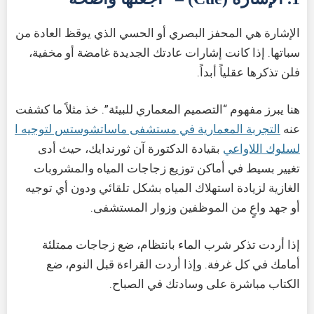
الإشارة هي المحفز البصري أو الحسي الذي يوقظ العادة من
سباتها. إذا كانت إشارات عادتك الجديدة غامضة أو مخفية،
فلن تذكرها عقلياً أبداً.
هنا يبرز مفهوم “التصميم المعماري للبيئة”. خذ مثلاً ما كشفت
عنه
التجربة المعمارية في مستشفى ماساتشوستس لتوجيه ا
لسلوك اللاواعي
بقيادة الدكتورة آن ثورندايك، حيث أدى
تغيير بسيط في أماكن توزيع زجاجات المياه والمشروبات
الغازية لزيادة استهلاك المياه بشكل تلقائي ودون أي توجيه
أو جهد واعٍ من الموظفين وزوار المستشفى.
إذا أردت تذكر شرب الماء بانتظام، ضع زجاجات ممتلئة
أمامك في كل غرفة. وإذا أردت القراءة قبل النوم، ضع
الكتاب مباشرة على وسادتك في الصباح.