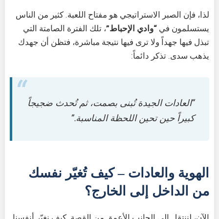
لذا، فإن الصبر الاستراتيجي هو مفتاح اللعبة. كثير من الناس
يستسلمون في
“وادي الإحباط”
، تلك الفترة الصامتة التي
تبذل فيها جهداً ولا ترى فيها نتيجة مباشرة، فتظن أن جهدك
يذهب سدى. تذكر دائماً:
“العادات الجيدة تُبنى بصمت، ثم تُحدث ضجيجاً
كبيراً حين تحين اللحظة المناسبة.”
الهوية والعادات – كيف تُغيّر نفسك
من الداخل إلى الخارج؟
الآن، لننتقل إلى الجانب الأعمق من القصة. كيف نغيّر أنفسنا