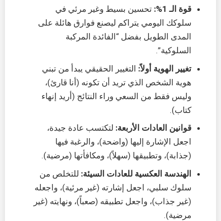
قوة الـ 1%:
تحسين بسيط وغير مرئي في
سلوكك اليومي يتراكم ليصنع فوارق هائلة على
المدى الطويل بفضل “الفائدة المركبة
السلوكية”.
تغيير الهوية أولاً:
التغيير الحقيقي يبدأ من تبني
هوية الشخص الذي تريد أن تكونه (أنا قارئ)،
وليس فقط من السعي وراء النتائج (أريد إنهاء
كتاب).
قوانين العادات الأربعة:
لتكتسب عادة جيدة،
اجعل الإشارة إليها (واضحة)، والرغبة فيها
(جذابة)، وتطبيقها (سهلاً)، ومكافأتها (مرضية).
الهندسة العكسية للعادات السيئة:
للتخلص من
سلوك سلبي، اجعل إشارته (غير مرئية)، واجعله
(غير جذاب)، واجعل تطبيقه (صعباً)، ونهايته (غير
مرضية).