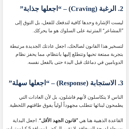
2. الرغبة (Craving) – “اجعلها جذابة”
ليست الإشارة وحدها كافية لتدفعك للفعل، بل التوق إلى
“المشاعر” المترتبة على السلوك هو ما يحركك.
لتسخير هذا القانون لصالحك، اجعل عادتك الجديدة مرتبطة
بتجربة ممتعة تحبها وتتطلع إليها بانتظام، مما يحفز نظام
الدوبامين في دماغك قبل البدء حتى بالفعل نفسه.
3. الاستجابة (Response) – “اجعلها سهلة”
الناس لا يتكاسلون لأنهم فاشلون، بل لأن العادات التي
يطمحون لبنائها تتطلب مجهوداً أولياً يفوق طاقتهم اللحظية.
القاعدة الذهبية هنا هي
“قانون الجهد الأقل”
. اجعل البداية
بسيطة لدرجة السخافة. لا تقرر الركض لمسافة 5 كيلومترات