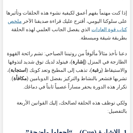
إذا كنت مهتماً بفهم أعمق لكيفية نشوء هذه الحلقات وتأثيرها
على سلوكنا اليومي، أقترح عليك قراءة صديقنا الآخر
ملخص
كتاب قوة العادات
الذي يفصل الجانب العلمي لهذه الحلقة
بطريقة شيقة ومبسطة.
دعنا نأخذ مثالاً مألوفاً من روتيننا الصباحي: تشم رائحة القهوة
الطازجة في المنزل (
إشارة
)، فيتولد لديك توق شديد لتذوقها
والاستيقاظ (
رغبة
)، تذهب إلى المطبخ وتعد كوبك (
استجابة
)،
تشربها فتشعر بالنشاط والتركيز بفضل الدوبامين (
مكافأة
).
تكرار هذه الدورة يحفر مساراً عصبياً ثابتاً في دماغك.
ولكي توظف هذه الحلقة لصالحك، إليك القوانين الأربعة
بالتفصيل:
1. الإشارة (Cue) – “اجعلها واضحة”