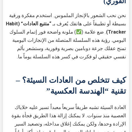
الفوري)
نحن نحب الشعور بالإنجاز الملموس. استخدم مفكرة ورقية
بسيطة أو تطبيقاً على هاتفك يُعرف بـ
“متتبع العادات” (Habit
Tracker)
. ضع علامة (
) ملونة واضحة فور إتمام السلوك
اليومي. رؤية هذه السلسلة المتصلة من الإنجازات اليومية
تمنح عقلك جرعة دوبامين بصرية وفورية، وستشعر بألم
نفسي حقيقي لو فكرت في كسر هذه السلسلة يوماً ما.
كيف تتخلص من العادات السيئة؟ –
تقنية “الهندسة العكسية”
العادة السيئة تشبه طريقاً سريعاً معبداً تسير عليه خلاياك
العصبية منذ سنوات. لا يمكنك إزالة هذا الطريق فجأة بقوة
الإرادة وحدها، ولكن يمكنك إغلاق مداخله، وتصعيد السير
فيه، وتوجيه مساراتك العصبية إلى طرق بديلة وأكثر أماناً.