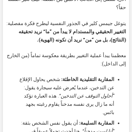
حقاً؟
يتوغل جيمس كلير في الجذور النفسية ليطرح فكرة مفصلية:
التغيير الحقيقي والمستدام لا يبدأ من “ما” نريد تحقيقه
(النتائج)، بل من “من” نريد أن نكونه (الهوية).
معظمنا يبدأ عملية التغيير بطريقة معكوسة تماماً (من الخارج
إلى الداخل):
المقاربة التقليدية الخاطئة:
شخص يحاول الإقلاع
عن التدخين، عندما يُعرض عليه سيجارة يقول:
“أحاول التوقف عن التدخين”
. هذه العبارة تؤكد
أنه ما زال يرى نفسه مدخناً يقاوم رغبته بجهد
بائس.
المقاربة السليمة:
أن يقول نفس الشخص بثقة:
“أنا لست مدخناً”
. هنا أحدث تحولاً عميقاً في