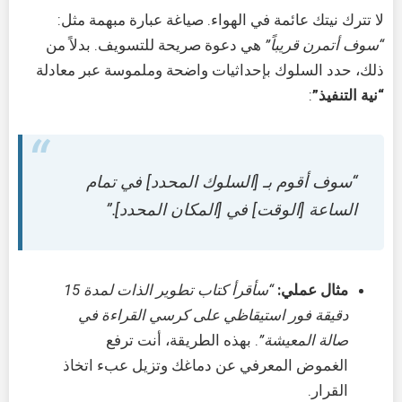
لا تترك نيتك عائمة في الهواء. صياغة عبارة مبهمة مثل:
“سوف أتمرن قريباً”
هي دعوة صريحة للتسويف. بدلاً من
ذلك، حدد السلوك بإحداثيات واضحة وملموسة عبر معادلة
“نية التنفيذ”
:
“سوف أقوم بـ [السلوك المحدد] في تمام
الساعة [الوقت] في [المكان المحدد].”
مثال عملي:
“سأقرأ كتاب تطوير الذات لمدة 15
دقيقة فور استيقاظي على كرسي القراءة في
صالة المعيشة”
. بهذه الطريقة، أنت ترفع
الغموض المعرفي عن دماغك وتزيل عبء اتخاذ
القرار.