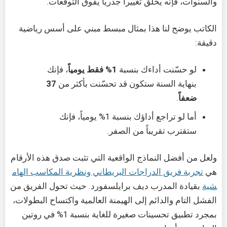
والسنوات، فإنه يخلق تغييراً جذرياً يفوق التوقعات.
الكاتب يوضح لنا هذا بمثال مبسط مبني على أسس رياضية
دقيقة:
لو حسّنت أداءك بنسبة
1% فقط يومياً
، فإنك
بنهاية السنة ستكون قد تحسّنت بأكثر من
37
ضعفاً
.
أما لو تراجع أداؤك بنسبة 1% يومياً، فإنك
ستقترب تقريباً من الصفر.
ولعل من أفضل النماذج الواقعية التي تثبت صدق هذه الأرقام
هي
تجربة فريق الدراجات البريطاني ونظرية المكاسب الهام
شية
بقيادة المدرب ديف برايلسفورد. حيث تحول الفريق من
الفشل التام والدائم إلى الهيمنة العالمية واكتساح البطولات،
بمجرد تطبيق تحسينات صغيرة للغاية بنسبة 1% في روتين