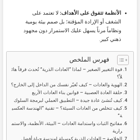
الأنظمة تتفوق على الأهداف:
لا تعتمد على
الشغف أو الإرادة المؤقتة؛ بل صمم بيئة يومية
ونظاماً مرناً يسهل عليك الاستمرار دون مجهود
ذهني كبير.
فهرس الملخص
قوة التغيير الصغير – لماذا “العادات الذرية” تُحدث فرقاً هائ
لاً؟
الهوية والعادات – كيف تُغيّر نفسك من الداخل إلى الخارج؟
حلقة العادة العصبية – قوانين بناء العادات الأربع
كيف تُنشئ عادة جيدة – التطبيق العملي لبرمجة السلوك
كيف تتخلص من العادات السيئة؟ – تقنية “الهندسة العكسي
ة”
مفاتيح الثبات واستدامة العادات – البيئة، الأنظمة، والاستم
رارية
الخلاصة – العادات الذرية كوسيلة لهندسة حياة أفضل