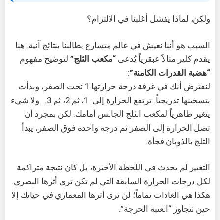
ولكن، لماذا يفشل أغلبنا في الالتزام؟
السبب هو أننا نعيش في عالم متسارع يطالبنا بنتائج آنية. هنا
يقدم كلير مثالاً عبقرياً يُدعى
“مكعب الثلج”
لتوضيح مفهوم
“هضبة القدرات الكامنة”
:
لنفترض أنك في غرفة درجة حرارتها 1 تحت الصفر، وبدأت
بتسخينها تدريجياً. ترتفع الحرارة إلى: 1، ثم 2، ثم 3… ولا شيء
يتغير ظاهرياً لمكعب الثلج الجالس أمامك. لكن بمجرد أن
تصل الحرارة إلى الصفر ثم درجة واحدة فوق الصفر، يبدأ
الثلج بالذوبان فجأة.
التغيير لم يحدث في اللحظة الأخيرة، بل كان نتيجة متراكمة
لكل درجات الحرارة السابقة التي لم تكن ترى أثرها البصري.
هكذا هي العادات تماماً؛ لن ترى أثرها المعماري في حياتك إلا
حين تتجاوز “العتبة الحرجة”.