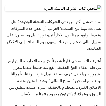
لماذا تفشل أكثر من ثلثي
الشركات الناشئة الجديدة
؟ هل
تساءلت يوماً عن السبب؟ الغريب أن بعض هذه الشركات
يقودها نوابغ، ويمتلكون أفكاراً تبدو ثورية، بل ويحصلون على
تمويل مالي ضخم. ومع ذلك، ينتهي بهم المطاف إلى الإغلاق
الصامت.
أعترف لك، بصفتي قارئاً شغوفاً مرّ بهذه التجارب، الفخ ليس
في قلة الذكاء. الفخ الحقيقي نقع فيه جميعاً عندما ننعزل
لشهور طويلة في غرف مغلقة. نبذل عرقنا، وقتنا، وأموالنا
لبناء ما نراه نحن “المنتج المثالي”. وعندما تحين لحظة
الإطلاق الكبرى، نصطدم بالحقيقة المرة: صمت مطبق من
السوق، وعملاء لا يكترثون بوجود منتجنا من الأساس.