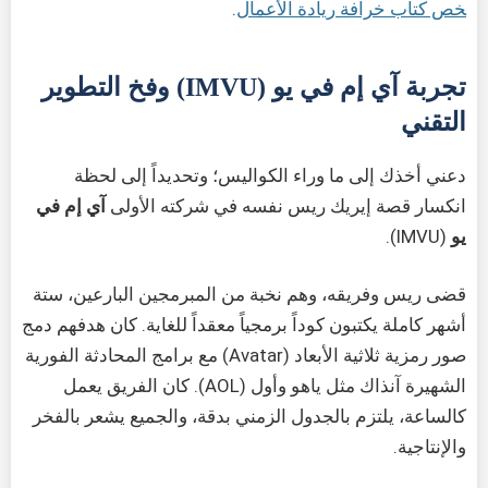
خص كتاب خرافة ريادة الأعمال
.
تجربة آي إم في يو (IMVU) وفخ التطوير
التقني
دعني أخذك إلى ما وراء الكواليس؛ وتحديداً إلى لحظة
انكسار قصة إيريك ريس نفسه في شركته الأولى
آي إم في
يو
(IMVU).
قضى ريس وفريقه، وهم نخبة من المبرمجين البارعين، ستة
أشهر كاملة يكتبون كوداً برمجياً معقداً للغاية. كان هدفهم دمج
صور رمزية ثلاثية الأبعاد (Avatar) مع برامج المحادثة الفورية
الشهيرة آنذاك مثل ياهو وأول (AOL). كان الفريق يعمل
كالساعة، يلتزم بالجدول الزمني بدقة، والجميع يشعر بالفخر
والإنتاجية.