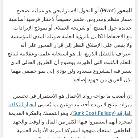
المحور
(Pivot) أو التحول الاستراتيجي هو عملية تصحيح
مسار منظم ومدروس، صُمم خصيصاً لاختبار فرضية أساسية
جديدة حول المنتج، أو شريحة العملاء، أو نموذج الإيرادات،
مع الاحتفاظ الكامل بالرؤية العامة طويلة المدى للمؤسسة.
ولا ينبغي على الإطلاق النظر إلى قرار المحور على أنه
اعتراف بالفشل الذريع، بل هو استجابة علمية وعقلانية لنتائج
التعلم المُثبت التي أظهرت بوضوح أن الطريق الحالي الذي
يسير فيه المشروع مسدود ولن يؤدي إلى نمو حقيقي مهما
بذل الفريق من جهود إضافية.
إن أصعب ما يواجه رواد الأعمال هو الاستمرار في تحسين
ميزات منتج لا يريده أحد، مدفوعين بما يُسمى
انحياز التكلفة
الغارقة (Sunk Cost Fallacy)
، وهو التمسك بالفكرة القديمة
لمجرد أنهم استثمروا فيها الكثير من المال والوقت والجهد
العاطفي. تمنحك منهجية الشركة المرنة الأدوات العلمية