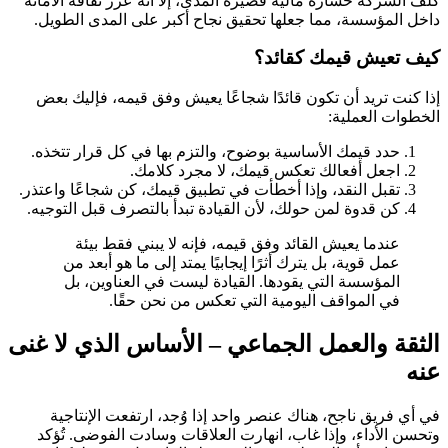
كلف الشركة خسارة مالية قصيرة المدى، إلا أنه عزز ثقافة الأمانة
داخل المؤسسة، مما جعلها تحقيق نجاح أكبر على المدى الطويل.
كيف تعيش قيمك كقائد؟
إذا كنت تريد أن تكون قائدًا شجاعًا يعيش وفق قيمه، فإليك بعض
الخطوات العملية:
حدد قيمك الأساسية بوضوح، والتزم بها في كل قرار تتخذه.
اجعل أفعالك تعكس قيمك، لا مجرد كلامك.
تقبل النقد، وإذا أخطأت في تطبيق قيمك، كن شجاعًا واعتذر.
كن قدوة لمن حولك، لأن القيادة تبدأ بالتصرف قبل التوجيه.
عندما يعيش القائد وفق قيمه، فإنه لا يبني فقط بيئة
عمل قوية، بل يترك أثرًا إيجابيًا يمتد إلى ما هو أبعد من
المؤسسة التي يقودها. القيادة ليست في العناوين، بل
في المواقف اليومية التي تعكس من نحن حقًا.
الثقة والعمل الجماعي – الأساس الذي لا غنى
عنه
في أي فريق ناجح، هناك عنصر واحد إذا وُجد، ارتفعت الإنتاجية
وتحسن الأداء، وإذا غاب، انهارت العلاقات وسادت الفوضى. تُؤكد