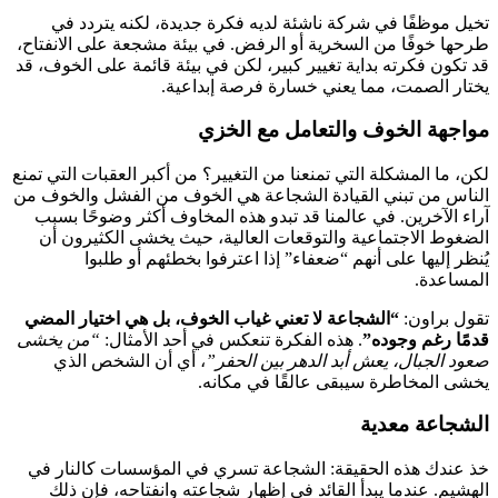
تخيل موظفًا في شركة ناشئة لديه فكرة جديدة، لكنه يتردد في
طرحها خوفًا من السخرية أو الرفض. في بيئة مشجعة على الانفتاح،
قد تكون فكرته بداية تغيير كبير، لكن في بيئة قائمة على الخوف، قد
يختار الصمت، مما يعني خسارة فرصة إبداعية.
مواجهة الخوف والتعامل مع الخزي
لكن، ما المشكلة التي تمنعنا من التغيير؟ من أكبر العقبات التي تمنع
الناس من تبني القيادة الشجاعة هي الخوف من الفشل والخوف من
آراء الآخرين. في عالمنا قد تبدو هذه المخاوف أكثر وضوحًا بسبب
الضغوط الاجتماعية والتوقعات العالية، حيث يخشى الكثيرون أن
يُنظر إليها على أنهم “ضعفاء” إذا اعترفوا بخطئهم أو طلبوا
المساعدة.
تقول براون:
“الشجاعة لا تعني غياب الخوف، بل هي اختيار المضي
قدمًا رغم وجوده”
. هذه الفكرة تنعكس في أحد الأمثال:
“من يخشى
صعود الجبال، يعش أبد الدهر بين الحفر”
، أي أن الشخص الذي
يخشى المخاطرة سيبقى عالقًا في مكانه.
الشجاعة معدية
خذ عندك هذه الحقيقة: الشجاعة تسري في المؤسسات كالنار في
الهشيم. عندما يبدأ القائد في إظهار شجاعته وانفتاحه، فإن ذلك