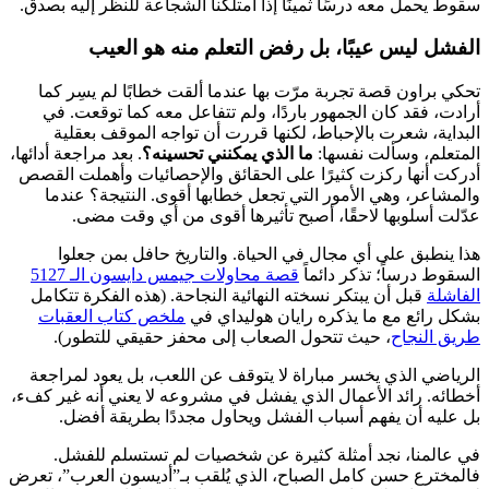
سقوط يحمل معه درسًا ثمينًا إذا امتلكنا الشجاعة للنظر إليه بصدق.
الفشل ليس عيبًا، بل رفض التعلم منه هو العيب
تحكي براون قصة تجربة مرّت بها عندما ألقت خطابًا لم يسِر كما
أرادت، فقد كان الجمهور باردًا، ولم تتفاعل معه كما توقعت. في
البداية، شعرت بالإحباط، لكنها قررت أن تواجه الموقف بعقلية
المتعلم، وسألت نفسها:
ما الذي يمكنني تحسينه؟
. بعد مراجعة أدائها،
أدركت أنها ركزت كثيرًا على الحقائق والإحصائيات وأهملت القصص
والمشاعر، وهي الأمور التي تجعل خطابها أقوى. النتيجة؟ عندما
عدّلت أسلوبها لاحقًا، أصبح تأثيرها أقوى من أي وقت مضى.
هذا ينطبق على أي مجال في الحياة. والتاريخ حافل بمن جعلوا
السقوط درساً؛ تذكر دائماً
قصة محاولات جيمس دايسون الـ 5127
الفاشلة
قبل أن يبتكر نسخته النهائية النجاحة. (هذه الفكرة تتكامل
بشكل رائع مع ما يذكره رايان هوليداي في
ملخص كتاب العقبات
طريق النجاح
، حيث تتحول الصعاب إلى محفز حقيقي للتطور).
الرياضي الذي يخسر مباراة لا يتوقف عن اللعب، بل يعود لمراجعة
أخطائه. رائد الأعمال الذي يفشل في مشروعه لا يعني أنه غير كفء،
بل عليه أن يفهم أسباب الفشل ويحاول مجددًا بطريقة أفضل.
في عالمنا، نجد أمثلة كثيرة عن شخصيات لم تستسلم للفشل.
فالمخترع حسن كامل الصباح، الذي يُلقب بـ”أديسون العرب”، تعرض