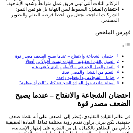
الركائز الثلاث التي تبني فريق عمل مترابط وشديد الإنتاجية.
احتضان الفشل:
السقوط ليس النهاية بل هو ثمن النمو؛
الشركات الناجحة تجعل من الخطأ فرصة للتعلم والتطوير
المستمر.
فهرس الملخص
احتضان الشجاعة والانفتاح – عندما يصبح الضعف مصدر قوة
العيش بالقيم الحقيقية – القيادة ليست أقوالًا بل أفعالًا
الثقة والعمل الجماعي – الأساس الذي لا غنى عنه
التعلم من الفشل والمضي قدمًا
ختاما – الشجاعة تبدأ بخطوة واحدة
أسئلة شائعة حول القيادة الشجاعة كتاب “الجرأة بعظمة”
احتضان الشجاعة والانفتاح – عندما يصبح
الضعف مصدر قوة
في عالم القيادة التقليدي، يُنظر إلى الضعف على أنه نقطة ضعف
حقيقية، لكن بيرني براون تقدم رؤية مختلفة تمامًا. القيادة الحقيقية
لا تأتي من التظاهر بالكمال، بل من القدرة على إظهار الإنسانية،