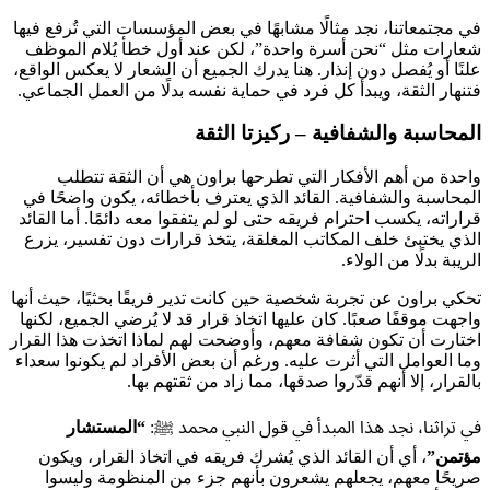
في مجتمعاتنا، نجد مثالًا مشابهًا في بعض المؤسسات التي تُرفع فيها
شعارات مثل “نحن أسرة واحدة”، لكن عند أول خطأ يُلام الموظف
علنًا أو يُفصل دون إنذار. هنا يدرك الجميع أن الشعار لا يعكس الواقع،
فتنهار الثقة، ويبدأ كل فرد في حماية نفسه بدلًا من العمل الجماعي.
المحاسبة والشفافية – ركيزتا الثقة
واحدة من أهم الأفكار التي تطرحها براون هي أن الثقة تتطلب
المحاسبة والشفافية. القائد الذي يعترف بأخطائه، يكون واضحًا في
قراراته، يكسب احترام فريقه حتى لو لم يتفقوا معه دائمًا. أما القائد
الذي يختبئ خلف المكاتب المغلقة، يتخذ قرارات دون تفسير، يزرع
الريبة بدلًا من الولاء.
تحكي براون عن تجربة شخصية حين كانت تدير فريقًا بحثيًا، حيث أنها
واجهت موقفًا صعبًا. كان عليها اتخاذ قرار قد لا يُرضي الجميع، لكنها
اختارت أن تكون شفافة معهم، وأوضحت لهم لماذا اتخذت هذا القرار
وما العوامل التي أثرت عليه. ورغم أن بعض الأفراد لم يكونوا سعداء
بالقرار، إلا أنهم قدّروا صدقها، مما زاد من ثقتهم بها.
في تراثنا، نجد هذا المبدأ في قول النبي محمد ﷺ:
“المستشار
مؤتمن”
، أي أن القائد الذي يُشرك فريقه في اتخاذ القرار، ويكون
صريحًا معهم، يجعلهم يشعرون بأنهم جزء من المنظومة وليسوا