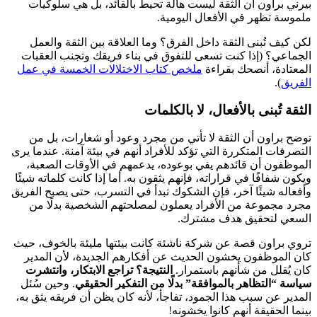
بيرني براون أن الثقة ليست هالة تحيط بالقائد، بل هي سلوكيات
ملموسة تظهر في الأفعال اليومية.
لكن كيف تُبنى الثقة داخل الفرق؟ وما العلاقة بين الثقة والعمل
الجماعي؟ (إذا كنت تسعى للتفوق في بناء فريقك وتجنب العقبات
المعتادة، أنصحك بقراءة
ملخص كتاب الاختلالات الخمسة في عمل
الفريق
).
الثقة تُبنى بالأفعال، لا بالكلمات
توضح براون أن الثقة لا تأتي من مجرد وعود أو شعارات، بل من
التصرفات المتكررة التي تؤكد للأفراد أنهم في بيئة آمنة. عندما يرى
الموظفون أن قائدهم يفي بوعوده، يدعمهم في الأوقات الصعبة،
ويكون شفافًا في قراراته، فإنهم يثقون به. أما إذا كانت كلماته شيئًا
وأفعاله شيئًا آخر، فإن الشكوك تبدأ في التسرب، حتى يصبح الفريق
مجرد مجموعة من الأفراد يعملون لمصلحتهم الشخصية بدلًا من
السعي لتحقيق هدف مشترك.
تروي براون قصة عن شركة ناشئة كانت بيئتها مليئة بالخوف، حيث
كان الموظفون يخشون الحديث عن أفكارهم الجديدة، لأن المدير
كان يُقلل من شأنهم باستمرار.
النتيجة؟ تراجع الابتكار، وانتشرت
سياسة “التظاهر بالموافقة” بدلًا من التفكير الحقيقي
. وحين سُئل
المدير عن سبب هذا الجمود، تفاجأ، لأنه كان يظن أن فريقه يثق به،
بينما الحقيقة أنهم كانوا يخشونه!