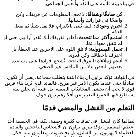
في بناء بيئة قائمة على الثقة والعمل الجماعي:
كن صادقًا وشفافًا:
لا تخفِ المعلومات عن فريقك، وكن
واضحًا في قراراتك وأسبابها.
احترم وعودك:
الثقة تُبنى بالالتزام، فلا تقل شيئًا ثم تفعل
العكس.
استمع أكثر مما تتحدث:
أظهر لفريقك أنك تُقدر آرائهم، حتى لو
لم تتفق معها دائمًا.
تحمل المسؤولية:
لا تلقِ اللوم على الآخرين عند الخطأ، بل
اعترف بأخطائك وكن قدوة.
ادعم زملاءك:
الفرق الناجحة تُشجع أفرادها على مساعدة
بعضهم البعض بدلًا من التنافس غير الصحي.
في النهاية، تؤكد براون أن بناء الثقة يتطلب شجاعة، يعني أن تكون
صادقًا حتى عندما يكون الأمر غير مريح. فالقائد الذي يُريد بناء فريق
قوي لا يجب أن يخشى المحادثات الصعبة، بل عليه أن يخلق بيئة
يستطيع فيها الجميع التعبير عن أفكارهم دون خوف.
التعلم من الفشل والمضي قدمًا
لطالما كان الفشل في ثقافات كثيرة وصمة، لكنه في الحقيقة أحد
أعظم المعلمين. تؤكد بيرني براون أن الأشخاص الناجحين والقادة
العظماء لا يهربون من الفشل، بل يحتضنونه ويتعلمون منه. فكل