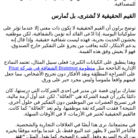
للمصداقية.
القيم الحقيقية لا تُشترى، بل تُمارس
توضح براون أن القيم الحقيقية لا تكون ذات معنى إلا عندما تؤثر على
سلوكياتنا اليومية. إذا ادّعى القائد أنه تؤمن بالشفافية، لكن موظفيه
يخشون الحديث بحرية، فهذه ليست شفافية حقيقية. وإذا قال إنه
يدعم الابتكار، لكنه يعاقب من يجرؤ على التفكير خارج الصندوق،
فهو لا يعيش وفق هذه القيمة.
وهذا ينطبق على الكيانات الكبرى؛ فعلى سبيل المثال، تعتمد النماذج
الإدارية الناجحة مثل
منظومة Braintrust الشفافة في شركة Pixar
على الصراحة المطلقة ونقد الأفكار دون تجريح الأشخاص، مما جعل
قيمهم واقعاً ملموساً وليس مجرد حبر على ورق.
تشارك براون قصة عن مدير في إحدى الشركات التي درستها، كان
دائمًا يكرر أن قيمة الشركة هي “العائلة”. لكن عند أول أزمة مالية،
قرر تسريح العشرات من الموظفين دون التفكير في حلول أخرى.
النتيجة؟ فقدت الشركة ثقة موظفيها، ولم تعد “العائلة” كما كانت.
فالقيم الحقيقية تُختبر في الأزمات، لا في الأوقات السهلة.
في مجتمعاتنا، نرى هذا أيضًا في العلاقات التجارية والشخصية.
فالتاجر الأمين لا يظهر عند البيع فقط، بل عندما يواجه موقفًا يخيره
بين الربح السريع وفعل الشيء الصحيح. كما يقول المثل:
“عند