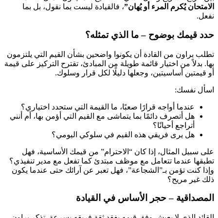
الامتحان يُكرم المرء أو يُهان”
، فالقيادة ليست بما نقول، بل بما
نفعل.
حدد قيمك بوضوح – ما الذي تمثله؟
تطلب براون من القادة أن يكونوا واضحين بشأن القيم التي يلتزمون
بها. بدلاً من اختيار قائمة طويلة من المبادئ، تقترح التركيز على قيمة
أو قيمتين أساسيتين، وجعلها دليلًا لكل قرار وسلوك.
اسأل نفسك:
عندما أواجه قرارًا صعبًا، ما القيمة التي ستحدد اختياري؟
هل أتصرف دائمًا بما يتماشى مع القيم التي أؤمن بها، أم أنني
أتراجع أحيانًا؟
هل يرى فريقي هذه القيم في سلوكي اليومي؟
على سبيل المثال، إذا كان “الاحترام” من قيمك الأساسية، فهل
تطبقها عندما تتعامل مع موظف مبتدئ كما تفعل مع مدير تنفيذي؟
وإذا كنت تؤمن بـ”الشجاعة”، فهل تعبر عن آرائك حتى عندما يكون
ذلك غير مريح؟
المصداقية – حجر الأساس في القيادة
القائد الذي لا يعيش وفق قيمه يفقد ثقة فريقه بسرعة. تذكر براون