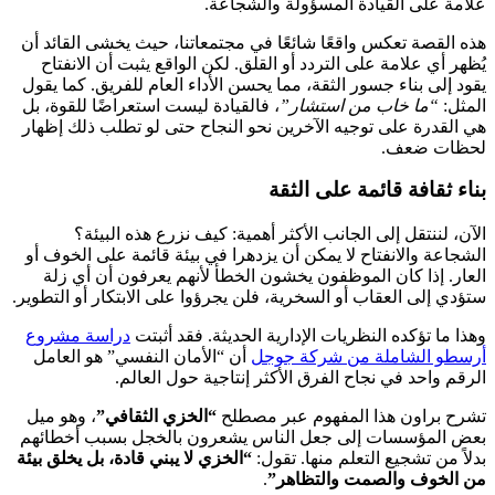
علامة على القيادة المسؤولة والشجاعة.
هذه القصة تعكس واقعًا شائعًا في مجتمعاتنا، حيث يخشى القائد أن
يُظهر أي علامة على التردد أو القلق. لكن الواقع يثبت أن الانفتاح
يقود إلى بناء جسور الثقة، مما يحسن الأداء العام للفريق. كما يقول
المثل:
“ما خاب من استشار”
، فالقيادة ليست استعراضًا للقوة، بل
هي القدرة على توجيه الآخرين نحو النجاح حتى لو تطلب ذلك إظهار
لحظات ضعف.
بناء ثقافة قائمة على الثقة
الآن، لننتقل إلى الجانب الأكثر أهمية: كيف نزرع هذه البيئة؟
الشجاعة والانفتاح لا يمكن أن يزدهرا في بيئة قائمة على الخوف أو
العار. إذا كان الموظفون يخشون الخطأ لأنهم يعرفون أن أي زلة
ستؤدي إلى العقاب أو السخرية، فلن يجرؤوا على الابتكار أو التطوير.
وهذا ما تؤكده النظريات الإدارية الحديثة. فقد أثبتت
دراسة مشروع
أرسطو الشاملة من شركة جوجل
أن “الأمان النفسي” هو العامل
الرقم واحد في نجاح الفرق الأكثر إنتاجية حول العالم.
تشرح براون هذا المفهوم عبر مصطلح
“الخزي الثقافي”
، وهو ميل
بعض المؤسسات إلى جعل الناس يشعرون بالخجل بسبب أخطائهم
بدلاً من تشجيع التعلم منها. تقول:
“الخزي لا يبني قادة، بل يخلق بيئة
من الخوف والصمت والتظاهر”
.