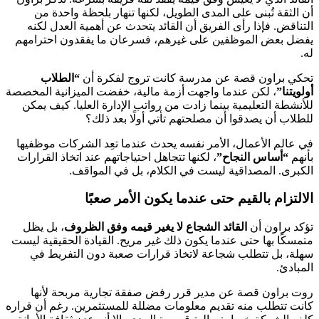
أن الثقة تُبنى على المدى الطويل، لكنها تنهار بلحظة واحدة من
التناقض. فإذا رأى الفريق أن القائد يتحدث عن أهمية العدل لكنه
يفضل بعض الموظفين على غيرهم، فسرعان ما يفقدون احترامهم
له.
تحكي براون قصة عن مدرسة كانت تروج لفكرة أن
“الطلاب
أولويتنا”
، لكن عندما واجهت أزمة مالية، خفضت الميزانية المخصصة
للأنشطة التعليمية بينما زادت من رواتب الإدارة العليا. كيف يمكن
للطلاب أن يصدقوا أن مصلحتهم تأتي أولًا بعد ذلك؟
في عالم الأعمال، الأمر نفسه يحدث عندما تعِد الشركات موظفيها
بأنهم
“أساس النجاح”
، لكنها تتجاهل احتياجاتهم عند اتخاذ القرارات
الكبرى. المصداقية ليست في الكلام، بل في المواقف.
الالتزام بالقيم حتى عندما يكون الأمر صعبًا
تؤكد براون أن
القائد الشجاع لا يغير قيمه وفق الظروف
، بل يظل
متمسكًا بها حتى عندما يكون ذلك غير مريح. القيادة الحقيقية ليست
سهلة، بل تتطلب شجاعة لاتخاذ قرارات صعبة دون التفريط في
المبادئ.
روت براون قصة عن مدير قرر رفض صفقة تجارية مربحة لأنها
كانت تتطلب منه تقديم معلومات مضللة للمستثمرين. رغم أن قراره