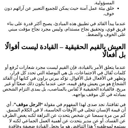
المسؤولية.
خلق بيئة عمل آمنة حيث يمكن للجميع التعبير عن آرائهم دون
خوف.
عندما يبدأ القائد في تطبيق هذه المبادئ، يصبح أكثر قدرة على بناء
فريق قوي، وتحقيق نجاح مستدام، وليس مجرد نجاح مؤقت مبني
على الخوف والضغط.
العيش بالقيم الحقيقية – القيادة ليست أقوالًا
بل أفعالًا
عندما يتعلق الأمر بالقيادة، فإن القيم ليست مجرد شعارات تُرفع أو
كلمات تُقال في الاجتماعات، بل هي البوصلة التي تحدد كل قرار،
وتظهر في الأفعال قبل الأقوال. تؤكد بيرني براون في كتابها أن القائد
الشجاع هو من يعيش وفق قيمه، حتى عندما يكون ذلك صعبًا أو غير
مريح. فالقيادة الحقيقية لا تُقاس بالمناصب، بل بمدى التزام الشخص
بمبادئه في كل موقف يواجهه.
في ثقافتنا، نجد صدى لهذا المفهوم في مقولة
“الرجل موقف”
، أي
أن قيمة الإنسان تتجلى في الأوقات الحاسمة، لا في الكلام المنمق.
كم من مرة سمعنا عن شخص يتحدث عن النزاهة لكنه يغض الطرف
عن الفساد، أو عن مدير يتحدث عن أهمية العمل الجماعي لكنه لا
يستمع لموظفيه؟ هذا التناقض هو ما يجعل القيادة ضعيفة وفاقدة