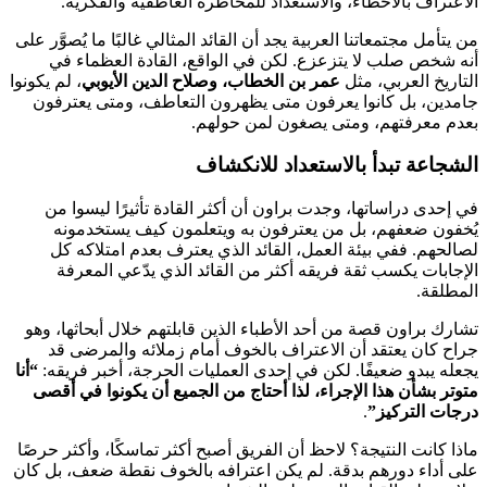
الاعتراف بالأخطاء، والاستعداد للمخاطرة العاطفية والفكرية.
من يتأمل مجتمعاتنا العربية يجد أن القائد المثالي غالبًا ما يُصوَّر على
أنه شخص صلب لا يتزعزع. لكن في الواقع، القادة العظماء في
التاريخ العربي، مثل
عمر بن الخطاب، وصلاح الدين الأيوبي
، لم يكونوا
جامدين، بل كانوا يعرفون متى يظهرون التعاطف، ومتى يعترفون
بعدم معرفتهم، ومتى يصغون لمن حولهم.
الشجاعة تبدأ بالاستعداد للانكشاف
في إحدى دراساتها، وجدت براون أن أكثر القادة تأثيرًا ليسوا من
يُخفون ضعفهم، بل من يعترفون به ويتعلمون كيف يستخدمونه
لصالحهم. ففي بيئة العمل، القائد الذي يعترف بعدم امتلاكه كل
الإجابات يكسب ثقة فريقه أكثر من القائد الذي يدّعي المعرفة
المطلقة.
تشارك براون قصة من أحد الأطباء الذين قابلتهم خلال أبحاثها، وهو
جراح كان يعتقد أن الاعتراف بالخوف أمام زملائه والمرضى قد
يجعله يبدو ضعيفًا. لكن في إحدى العمليات الحرجة، أخبر فريقه:
“أنا
متوتر بشأن هذا الإجراء، لذا أحتاج من الجميع أن يكونوا في أقصى
درجات التركيز”
.
ماذا كانت النتيجة؟ لاحظ أن الفريق أصبح أكثر تماسكًا، وأكثر حرصًا
على أداء دورهم بدقة. لم يكن اعترافه بالخوف نقطة ضعف، بل كان