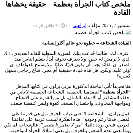
ملخص كتاب الجرأة بعظمة – حقيقة يخشاها
القادة
سبتمبر 2, 2025
مؤلف:
إبراهيم
• ⏱️ 17 دقائق قراءة
القيادة الشجاعة – خطوة نحو عالم أكثر إنسانية
أعترف لك.. طالما خُدعت بتلك الصورة النمطية للقائد الحديدي، ذاك
الذي لا يرمش له جفن، ولا يعترف بخوفه أبداً. يتعلم الناس منذ
الصغر أن القائد يجب أن يكون قويًا، صلبًا، ولا يسمح للعواطف أن
تؤثر عليه. ولكن، هل هذه قيادة حقيقية أم مجرد قناع زجاجي يسهل
كسره؟
هنا تحديداً تأتي الباحثة الدكتورة بيرني براون في كتابها المذهل
“الجرأة بعظمة”
لتصدمنا بالحقيقة. الشجاعة الحقيقية لا تأتي من
إخفاء المشاعر أو الادعاء بالكمال، بل من القدرة على الانفتاح،
ومواجهة المخاوف، واحتضان الضعف كقوة وليس كنقطة ضعف.
تقول براون: “الشجاعة لا تعني غياب الخوف، بل هي قدرتنا على
المضي قدمًا رغم وجوده”. هذه الفكرة ليست غريبة على ثقافتنا
العربي، فنحن نردد دائماً:
“من لا يغامر لا ينتصر”
. فالشجاعة لم تكن
يومًا تعني عدم الشعور بالخوف، بل تعني امتلاك الجرأة لمواجهته.