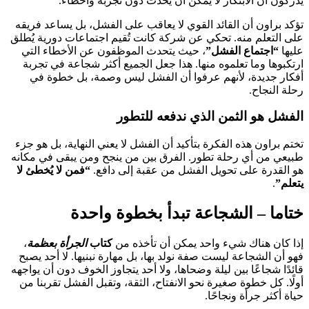
يدركون أن الابتكار لا يمكن أن يحدث دون تجربة وأخطاء.
تؤكد براون أن القائد القوي لا يعاقب على الفشل، بل يساعد فريقه
على التعلم منه. تحكي عن شركة كانت تُقيم اجتماعات دورية يُطلق
عليها
“اجتماع الفشل”
، حيث يتحدث الموظفون عن الأخطاء التي
ارتكبوها وما تعلموه منها. هذا جعل الجميع أكثر شجاعة في تجربة
أفكار جديدة، لأنهم عرفوا أن الفشل ليس وصمة، بل خطوة في
رحلة النجاح.
الفشل هو الثمن الذي ندفعه للتطور
تختم براون هذه الفكرة بتأكيد أن الفشل لا يعني النهاية، بل هو جزء
طبيعي من أي رحلة تطور. الفرق بين من ينجح ومن يبقى في مكانه
هو القدرة على تحويل الفشل من عقبة إلى دافع.
“فمن لا يُخطئ لا
يتعلم”
.
ختاما – الشجاعة تبدأ بخطوة واحدة
إذا كان هناك شيء واحد يمكن أن تأخذه من
كتاب
الجرأة بعظمة
،
فهو أن الشجاعة ليست صفة نولد بها، بل مهارة نبنيها. لا أحد يصبح
قائدًا شجاعًا بين ليلة وضحاها، ولا أحد يتجاوز الخوف دون أن يواجهه
أولًا. كل خطوة صغيرة نحو الانفتاح، الثقة، وتقبل الفشل تقربنا من
حياة أكثر جرأة ونجاحًا.