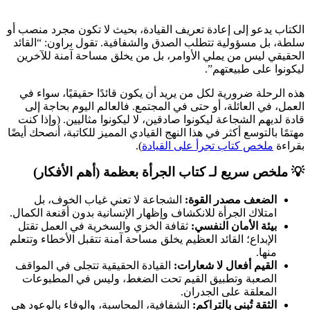
الكتاب يدعو إلى إعادة تعريف القيادة، بحيث لا تكون مجرد منصب أو
سلطة، بل مسؤولية تتطلب الصدق والشفافية. تقول براون: “القائد
الحقيقي ليس من يملي الأوامر، بل من يخلق مساحة آمنة للآخرين
ليكونوا على طبيعتهم”.
هذه الرحلة ضرورية لكل من يريد أن يكون قائدًا حقيقيًا، سواء في
العمل، في العائلة، أو حتى في المجتمع. فالعالم اليوم بحاجة إلى
قادة لديهم الشجاعة ليكونوا صادقين، لا ليكونوا مثاليين. (وإذا كنت
مهتمًا بالتوسع أكثر في هذا النهج القيادي المميز للكاتبة، أنصحك أيضًا
بقراءة
ملخص كتاب تجرأ على القيادة
).
💡 ملخص سريع لـ كتاب الجرأة بعظمة (أهم الأفكار)
الضعف مصدر القوة:
الشجاعة لا تعني غياب الخوف، بل
امتلاك الجرأة للانكشاف وإظهار الإنسانية بدون أقنعة الكمال.
بيئة الأمان النفسي:
ثقافة الخزي والسخرية في العمل تقتل
الإبداع؛ القائد العظيم يخلق مساحة آمنة تتقبل الأخطاء وتتعلم
منها.
القيم أفعال لا شعارات:
القيادة الحقيقية تتجلى في المواقف
الصعبة وتطبيق القيم تحت الضغط، وليس في المطبوعات
المعلقة على الجدران.
الثقة تُبنى بالتراكم:
الشفافية، المحاسبة، والوفاء بالوعود هي