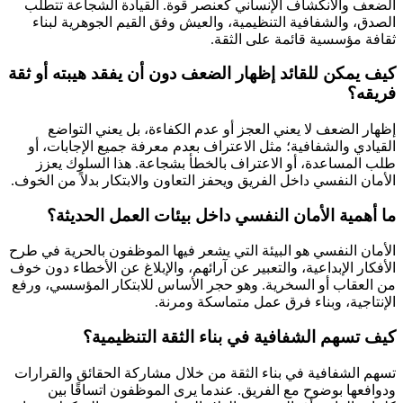
الضعف والانكشاف الإنساني كعنصر قوة. القيادة الشجاعة تتطلب
الصدق، والشفافية التنظيمية، والعيش وفق القيم الجوهرية لبناء
ثقافة مؤسسية قائمة على الثقة.
كيف يمكن للقائد إظهار الضعف دون أن يفقد هيبته أو ثقة
فريقه؟
إظهار الضعف لا يعني العجز أو عدم الكفاءة، بل يعني التواضع
القيادي والشفافية؛ مثل الاعتراف بعدم معرفة جميع الإجابات، أو
طلب المساعدة، أو الاعتراف بالخطأ بشجاعة. هذا السلوك يعزز
الأمان النفسي داخل الفريق ويحفز التعاون والابتكار بدلاً من الخوف.
ما أهمية الأمان النفسي داخل بيئات العمل الحديثة؟
الأمان النفسي هو البيئة التي يشعر فيها الموظفون بالحرية في طرح
الأفكار الإبداعية، والتعبير عن آرائهم، والإبلاغ عن الأخطاء دون خوف
من العقاب أو السخرية. وهو حجر الأساس للابتكار المؤسسي، ورفع
الإنتاجية، وبناء فرق عمل متماسكة ومرنة.
كيف تسهم الشفافية في بناء الثقة التنظيمية؟
تسهم الشفافية في بناء الثقة من خلال مشاركة الحقائق والقرارات
ودوافعها بوضوح مع الفريق. عندما يرى الموظفون اتساقًا بين