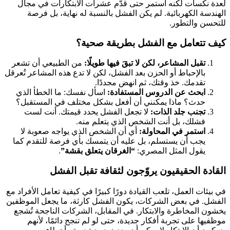
لعدة نكسات لكنه استمر حتى قدّم عشرات الابتكارات في مجال
الهندسة الكهربائية. لم يكن الفشل بالنسبة له نهاية، بل فرصة
للتحسن والتطور.
كيف تتعامل مع الفشل بطريقة صحية؟
تقبل المشاعر، لكن لا تبقَ فيها طويلًا:
من الطبيعي أن تشعر
بالإحباط أو الحزن بعد الفشل، لكن لا تدع هذه المشاعر تُعرقل
تقدمك. خذ وقتك، ثم انهض مجددًا.
ابحث عن الدروس المستفادة:
اسأل نفسك: ما الخطأ الذي
حدث؟ ماذا يمكنني أن أفعل بشكل مختلف في المستقبل؟
تجنب جلد الذات:
لا تجعل الفشل يحدد قيمتك. أنت لست
فشلك، بل أنت الشخص الذي يتعلم منه.
استمر في المحاولة:
أي أن الشخص الذي يواجه صعوبة لا
يجب أن يستسلم، بل عليه أن يتمسك بأي فرصة للتقدم كما
يقول المثل المصري:
“الغرقان يتعلق بقشة”
.
القادة الحقيقيون يروّجون لثقافة تقبل الفشل
في بيئات العمل، تلعب القيادة دورًا كبيرًا في كيفية تعامل الأفراد مع
الفشل. في بعض الشركات، يكون الفشل كارثة، ما يجعل الموظفين
يخشون المخاطرة والابتكار. في المقابل، الشركات الناجحة تُشجع
موظفيها على تجربة أفكار جديدة، حتى لو لم تنجح دائمًا، لأنهم