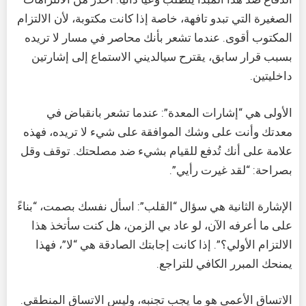
الصغيرة التي تبدو تافهة، خاصة إذا كانت مكتوبة، لأن الالتزام
المكتوب أقوى. عندما تشعر بأنك محاصر في مسار لا تريده
بسبب قرار سابق، يقترح سيالديني الاستماع إلى إشارتين
داخليتين.
الأولى هي “إشارات المعدة”: عندما تشعر بانقباض في
معدتك وأنت على وشك الموافقة على شيء لا تريده، فهذه
علامة على أنك تُدفع للقيام بشيء ضد مصلحتك. توقف وقل
بصراحة: “لقد غيرت رأيي”.
الإشارة الثانية هي سؤال “القلب”: اسأل نفسك بصمت، “بناءً
على ما أعرفه الآن، لو عاد بي الزمن، هل كنت سأتخذ هذا
الالتزام الأولي؟”. إذا كانت إجابتك الصادقة هي “لا”، فهذا
يمنحك المبرر الكافي للتراجع.
الاتساق الأعمى هو ما يجب تجنبه، وليس الاتساق المنطقي.