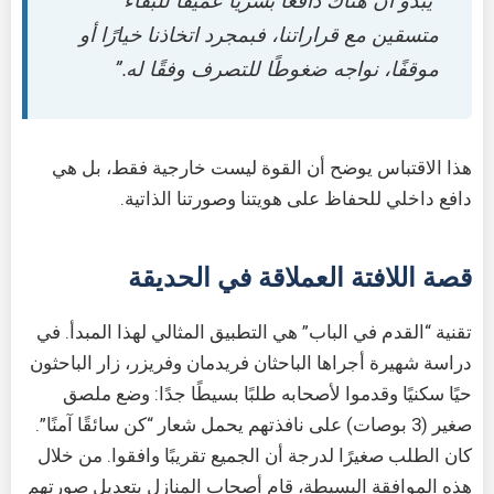
“يبدو أن هناك دافعًا بشريًا عميقًا للبقاء
متسقين مع قراراتنا، فبمجرد اتخاذنا خيارًا أو
موقفًا، نواجه ضغوطًا للتصرف وفقًا له.”
هذا الاقتباس يوضح أن القوة ليست خارجية فقط، بل هي
دافع داخلي للحفاظ على هويتنا وصورتنا الذاتية.
قصة اللافتة العملاقة في الحديقة
تقنية “القدم في الباب” هي التطبيق المثالي لهذا المبدأ. في
دراسة شهيرة أجراها الباحثان فريدمان وفريزر، زار الباحثون
حيًا سكنيًا وقدموا لأصحابه طلبًا بسيطًا جدًا: وضع ملصق
صغير (3 بوصات) على نافذتهم يحمل شعار “كن سائقًا آمنًا”.
كان الطلب صغيرًا لدرجة أن الجميع تقريبًا وافقوا. من خلال
هذه الموافقة البسيطة، قام أصحاب المنازل بتعديل صورتهم