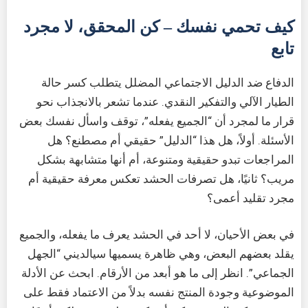
كيف تحمي نفسك – كن المحقق، لا مجرد
تابع
الدفاع ضد الدليل الاجتماعي المضلل يتطلب كسر حالة
الطيار الآلي والتفكير النقدي. عندما تشعر بالانجذاب نحو
قرار ما لمجرد أن “الجميع يفعله”، توقف واسأل نفسك بعض
الأسئلة. أولاً، هل هذا “الدليل” حقيقي أم مصطنع؟ هل
المراجعات تبدو حقيقية ومتنوعة، أم أنها متشابهة بشكل
مريب؟ ثانيًا، هل تصرفات الحشد تعكس معرفة حقيقية أم
مجرد تقليد أعمى؟
في بعض الأحيان، لا أحد في الحشد يعرف ما يفعله، والجميع
يقلد بعضهم البعض، وهي ظاهرة يسميها سيالديني “الجهل
الجماعي”. انظر إلى ما هو أبعد من الأرقام. ابحث عن الأدلة
الموضوعية وجودة المنتج نفسه بدلاً من الاعتماد فقط على