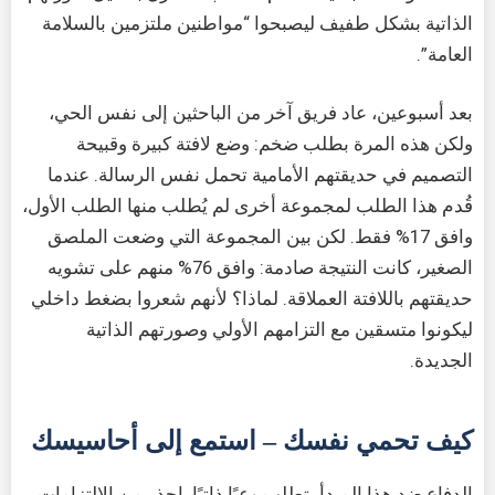
الذاتية بشكل طفيف ليصبحوا “مواطنين ملتزمين بالسلامة
العامة”.
بعد أسبوعين، عاد فريق آخر من الباحثين إلى نفس الحي،
ولكن هذه المرة بطلب ضخم: وضع لافتة كبيرة وقبيحة
التصميم في حديقتهم الأمامية تحمل نفس الرسالة. عندما
قُدم هذا الطلب لمجموعة أخرى لم يُطلب منها الطلب الأول،
وافق 17% فقط. لكن بين المجموعة التي وضعت الملصق
الصغير، كانت النتيجة صادمة: وافق 76% منهم على تشويه
حديقتهم باللافتة العملاقة. لماذا؟ لأنهم شعروا بضغط داخلي
ليكونوا متسقين مع التزامهم الأولي وصورتهم الذاتية
الجديدة.
كيف تحمي نفسك – استمع إلى أحاسيسك
الدفاع ضد هذا المبدأ يتطلب وعيًا ذاتيًا. احذر من الالتزامات