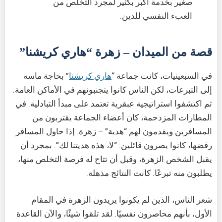
صغير بخدمة أكبر بكثير لمجرد التخلص من
العبء النفسي للدين.
قصة من الميدان – زهرة “هاري كريشنا”
في السبعينيات، كانت جماعة “
هاري كريشنا
” بحاجة ماسة
إلى التبرعات، لكن الناس كانوا يتجنبونهم في الأماكن العامة.
ثم اكتشفوا استراتيجية عبقرية تعتمد على مبدأ التبادلية. في
المطارات المزدحمة، كان أعضاء الجماعة يقتربون من
المسافرين ويقدمون لهم “هدية” – زهرة. إذا حاول المسافر
رفضها، كانوا يصرون قائلين: “لا، هذه هديتنا لك”. بمجرد أن
يقبل الشخص الزهرة، وقبل أن تتاح له فرصة التخلص منها،
يطلبون منه تبرعًا. كانت النتائج مذهلة.
شعر الناس، الذين لم يكونوا يريدون الزهرة في المقام
الأول، بأنهم محاصرون نفسيًا. لقد تلقوا شيئًا، والآن القاعدة