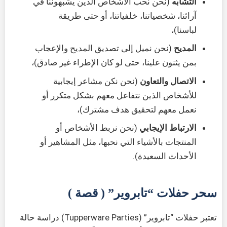
التشابه
(نحن نحب الأشخاص الذين يشبهوننا في
آرائنا، شخصياتنا، خلفياتنا، أو حتى طريقة
لباسنا)،
المديح
(نحن نميل إلى تصديق المديح والإعجاب
بمن يثنون علينا، حتى لو كان الإطراء غير صادق)،
الاتصال والتعاون
(نحن نكن مشاعر إيجابية
للأشخاص الذين نتفاعل معهم بشكل متكرر أو
نعمل معهم لتحقيق هدف مشترك)،
الارتباط الإيجابي
(نحن نربط الأشخاص أو
المنتجات بالأشياء التي نحبها، مثل المشاهير أو
الأحداث السعيدة).
سحر حفلات “تابروير” ( قصة )
تعتبر حفلات “تابروير” (Tupperware Parties) دراسة حالة