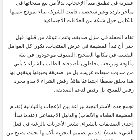
عبقرية في تطبيق مبدأ الإعجاب. بدلاً من بيع منتجاتها في
متاجر باردة وغير شخصية، قامت الشركة ببناء نموذج عملها
بالكامل حول شبكة من العلاقات الاجتماعية.
تقام الحفلة في منزل صديقة، وتتم دعوتك من قبلها. قبل
حتى أن تبدأ المضيفة في عرض المنتجات، تكون كل العوامل
النفسية في مكانها الصحيح. الضيوف موجودون في بيئة
مألوفة ومريحة، محاطون بأصدقاء. الطلب بالشراء لا يأتي
من مندوب مبيعات غريب، بل من صديقة يحبونها ويثقون بها.
هذا يخلق ضغطًا اجتماعيًا هائلاً. رفض الشراء لا يبدو مجرد
رفض للمنتج، بل رفض لدعم الصديقة.
تجمع هذه الاستراتيجية ببراعة بين الإعجاب والتبادلية (تقدم
المضيفة الطعام والألعاب) والدليل الاجتماعي (عندما تبدأ
إحدى الصديقات بالشراء، تشعر الأخريات بالرغبة في فعل
الشيء نفسه). لقد تم تصميم التجربة بأكملها بحيث يصبح من