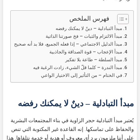
فهرس الملخص
مبدأ التبادلية – دينٌ لا يمكنك رفضه
مبدأ الالتزام والثبات – فخ صورتنا الذاتية
مبدأ الدليل الاجتماعي – إذا فعله الجميع، فلا بد أنه صحيح
مبدأ الإعجاب – قوة الصداقة والجاذبية
مبدأ السلطة – طاعة بلا تفكير
مبدأ الندرة – كلما قلّ الشيء، زادت الرغبة فيه
في الختام – من التأثير إلى الاختيار الواعي
مبدأ التبادلية – دينٌ لا يمكنك رفضه
يُعتبر مبدأ التبادلية حجر الزاوية في بناء المجتمعات البشرية
والحفاظ على تماسكها. إنه القاعدة غير المكتوبة التي تنص
على أننا ملزمون برد أي معروف أو هدية أو خدمة نتلقاها. هذا