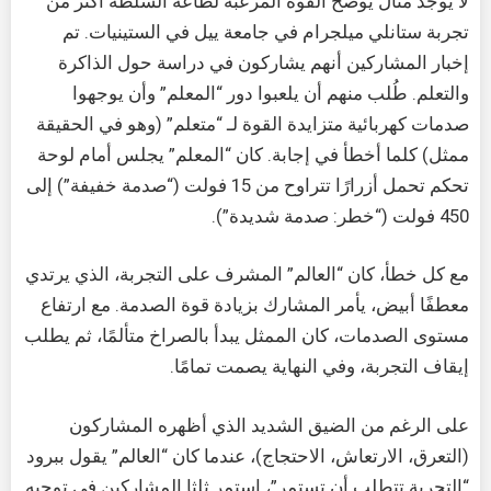
لا يوجد مثال يوضح القوة المرعبة لطاعة السلطة أكثر من
تجربة ستانلي ميلجرام في جامعة ييل في الستينيات. تم
إخبار المشاركين أنهم يشاركون في دراسة حول الذاكرة
والتعلم. طُلب منهم أن يلعبوا دور “المعلم” وأن يوجهوا
صدمات كهربائية متزايدة القوة لـ “متعلم” (وهو في الحقيقة
ممثل) كلما أخطأ في إجابة. كان “المعلم” يجلس أمام لوحة
تحكم تحمل أزرارًا تتراوح من 15 فولت (“صدمة خفيفة”) إلى
450 فولت (“خطر: صدمة شديدة”).
مع كل خطأ، كان “العالم” المشرف على التجربة، الذي يرتدي
معطفًا أبيض، يأمر المشارك بزيادة قوة الصدمة. مع ارتفاع
مستوى الصدمات، كان الممثل يبدأ بالصراخ متألمًا، ثم يطلب
إيقاف التجربة، وفي النهاية يصمت تمامًا.
على الرغم من الضيق الشديد الذي أظهره المشاركون
(التعرق، الارتعاش، الاحتجاج)، عندما كان “العالم” يقول ببرود
“التجربة تتطلب أن تستمر”، استمر ثلثا المشاركين في توجيه