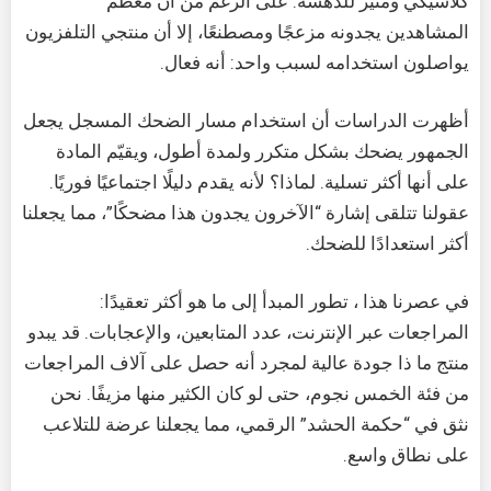
كلاسيكي ومثير للدهشة. على الرغم من أن معظم
المشاهدين يجدونه مزعجًا ومصطنعًا، إلا أن منتجي التلفزيون
يواصلون استخدامه لسبب واحد: أنه فعال.
أظهرت الدراسات أن استخدام مسار الضحك المسجل يجعل
الجمهور يضحك بشكل متكرر ولمدة أطول، ويقيّم المادة
على أنها أكثر تسلية. لماذا؟ لأنه يقدم دليلًا اجتماعيًا فوريًا.
عقولنا تتلقى إشارة “الآخرون يجدون هذا مضحكًا”، مما يجعلنا
أكثر استعدادًا للضحك.
في عصرنا هذا ، تطور المبدأ إلى ما هو أكثر تعقيدًا:
المراجعات عبر الإنترنت، عدد المتابعين، والإعجابات. قد يبدو
منتج ما ذا جودة عالية لمجرد أنه حصل على آلاف المراجعات
من فئة الخمس نجوم، حتى لو كان الكثير منها مزيفًا. نحن
نثق في “حكمة الحشد” الرقمي، مما يجعلنا عرضة للتلاعب
على نطاق واسع.