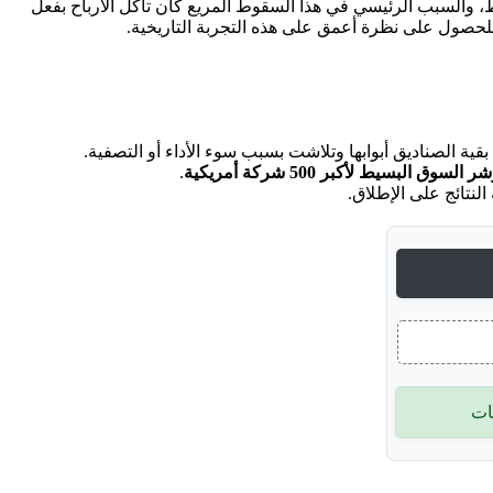
اً تراكمياً بلغ حوالي 7.1%، بينما حققت الصناديق النشطة الخمسة متوسطاً هزيلاً لم يتجاوز 2.2% سنوياً فقط، والسبب الرئيسي في هذا السقوط المريع كان تآكل الأرباح بفعل
حصول على نظرة أعمق على هذه التجربة التاريخية.
 السوق البسيط لأكبر 500 شركة أمريكية
.
لنتائج على الإطلاق.
ات