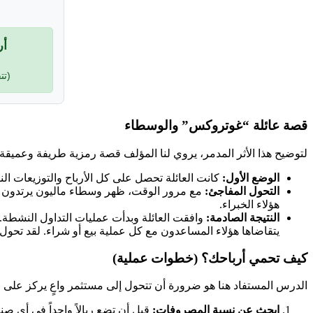
أر
(تت
قصة عائلة “غوتروكس” والوسطاء
لتوضيح هذا الأثر المدمر، يروي لنا المؤلف قصة رمزية طريفة وعميقة 
الوضع الأول:
كانت العائلة تحصل على كل الأرباح والتوزيعات الن
التحول المفاجئ:
مع مرور الوقت، ظهر وسطاء ماليون يرتدون بدلات
هؤلاء الخبراء.
النتيجة الصادمة:
وافقت العائلة وبدأت عمليات التداول النشطة. 
يتقاضاها هؤلاء المساعدون مع كل عملية بيع أو شراء. لقد تحو
كيف تحمي أرباحك؟ (خطوات عملية)
الدرس المستفاد هنا هو ضرورة أن تتحول إلى مستثمر واعٍ يركز على
ص
ابحث عن نسبة المصروفات:
قبل أن تضع ريالاً واحداً في أي 