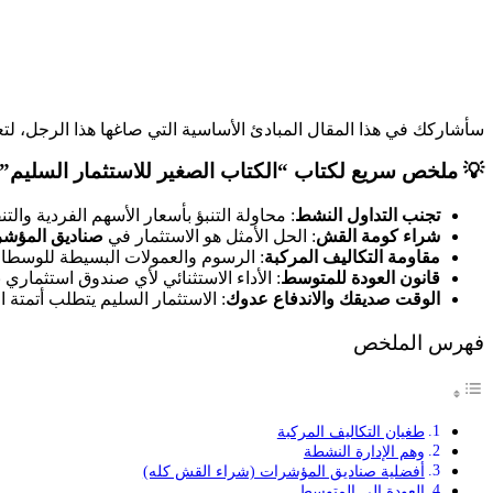
سأشاركك في هذا المقال المبادئ الأساسية التي صاغها هذا الرجل، لت
💡 ملخص سريع لكتاب “الكتاب الصغير للاستثمار السليم” (أ
تجنب التداول النشط
: محاولة التنبؤ بأسعار الأسهم الفردية وال
شراء كومة القش
: الحل الأمثل هو الاستثمار في
صناديق المؤشر
مقاومة التكاليف المركبة
: الرسوم والعمولات البسيطة للوسطاء 
قانون العودة للمتوسط
: الأداء الاستثنائي لأي صندوق استثمار
الوقت صديقك والاندفاع عدوك
: الاستثمار السليم يتطلب أتمتة 
فهرس الملخص
طغيان التكاليف المركبة
وهم الإدارة النشطة
أفضلية صناديق المؤشرات (شراء القش كله)
العودة إلى المتوسط