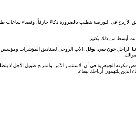
أرباح في البورصة يتطلب بالضرورة ذكاءً خارقاً، وقضاء ساعات طويلة 
كانت أبسط من ذلك بكثير.
نا الراحل
جون سي. بوغل
، الأب الروحي لصناديق المؤشرات ومؤسس مجم
والك.
لخص فكرته الجوهرية في أن الاستثمار الآمن والمربح طويل الأجل لا يت
الذين يلتهمون أرباحك ببطء.