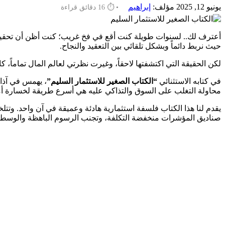
يونيو 12, 2025
مؤلف:
إبراهيم
• ⏱️ 16 دقائق قراءة
أعترف لك.. لسنوات طويلة كنت أقع في فخ غريب؛ كنت أظن أن تحقيق ال
حيث نربط دائماً وبشكل تلقائي بين التعقيد والنجاح.
لكن الحقيقة التي اكتشفتها لاحقاً، وغيرت نظرتي لعالم المال تماماً، 
في كتابه الاستثنائي
“الكتاب الصغير للاستثمار السليم”
، يهمس في آذان
محاولة التغلب على السوق والتذاكي عليه هي أسرع طريقة لخسارة أم
يقدم لنا هذا الكتاب فلسفة استثمارية هادئة وعميقة في آن واحد. وتت
صناديق المؤشرات منخفضة التكلفة، وتجنب الرسوم الباهظة والوسطاء 