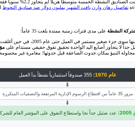
صندوق المؤشر البسيط عائداً سنوي
اءة
تفاصيل رهان وارن بافت الشهير بمليون دولار ضد صناديق التحوط
لل
شتركة النشطة
على مدى فترات زمنية ممتدة بلغت 35 عاماً:
جداً لا يتجاوز أصابع اليد الواحدة تحقيق تفوق حقيقي مستدام على
مؤشر
 محاولة التنبؤ بمكان حدوث الصاعقة قبل حدوثها؛ مغامرة غير محسومة ا
عام 1970:
355 صندوقاً استثمارياً نشطاً بدأ العمل
⬇️
مرور 35 عاماً من اقتطاع الرسوم الإدارية المرتفعة والتصفيات المتكررة
⬇️
20:
عدد ضئيل جداً نجا واستطاع التفوق على المؤشر العام للشرك