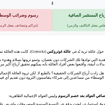
⬇️
باح المستثمر الصافية
رسوم وضرائب الوسطا
قلص بفعل التكاليف والزمن)
(تتراكم وتتضاعف بفعل الزم
حول عائلة ثرية تُدعى
عائلة غوتروكس
(Gotrocks). كانت هذه العائلة تمتلك جماعياً 100% من أسهم جميع الشركات في البلاد:
قدية التي تولدها تلك الشركات دون نقصان، وتنمو ثروتها بسلام وهدوء مع
 أنيقة، وأقنعوا بعض أفراد العائلة بأنه يمكنهم تحقيق أرباح أكبر من 
هل زادت أرباح الشركات الحقيقية؟ بالطبع لا. لكن ثروة العائلة الإجم
ل الوسطاء من مساعدين إلى شركاء يتقاسمون الثروة دون تقديم أي قيم
افي العوائد بعد خصم الرسوم
وليس العوائد الإجمالية الظاهرية:
صندوق استثماري، ابحث بدقة عن النسبة السنوية للمصروفات واحرص على 