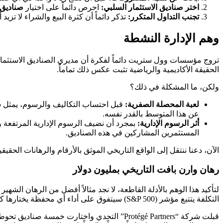
اختر صناديق الاستثمار السلبي:
احرص دائماً على اختيار
صناديق
تجنب التداول المتكرر:
تذكر دائماً أن كثرة البيع والشراء لا تزي
وهم الإدارة النشطة
تروج مؤسسات وول ستريت دائماً لفكرة أن مديري الصناديق الاستثماري
الحقيقة الأكاديمية والرياضية تثبت عكس ذلك تماماً.
ولكن، ما المشكلة في ذلك؟
لعبة المحصلة الصفرية:
قبل احتساب التكاليف والرسوم، يمثل سو
عن هذا المتوسط بالقدر نفسه.
أثر الرسوم الإدارية:
بمجرد أن نضيف الرسوم الإدارية المرتفعة و
المستثمرين المشاركين في هذه الصناديق.
الآن، دعنا ننتقل إلى الواقع التاريخي الموثق بالأرقام والرهانات الحق
رهان وارن بافت التاريخي بمليون دولار
التكلفة يتتبع مؤشر (S&P 500) سيتفوق على أداء أي محفظة يختارها كبار محترفي صناديق التحوط على مدار عشر سنوات.