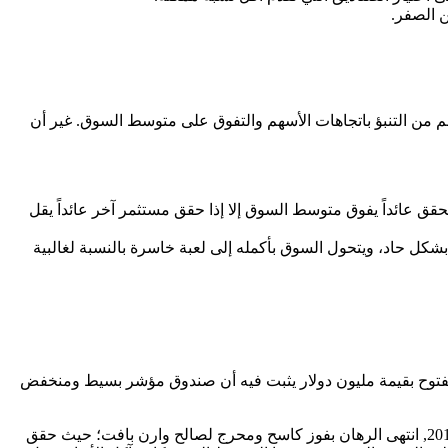
ن الصفر.
م من التنبؤ باتجاهات الأسهم والتفوق على متوسط السوق. غير أن
 عائداً يفوق متوسط السوق إلا إذا حقق مستثمر آخر عائداً يقل
شكل حاد، ويتحول السوق بأكمله إلى لعبة خاسرة بالنسبة لغالبية
أفضل من الرهان الشهير الذي خاضه الملياردير وارن بافت. في عام 2007، أعلن بافت عن تحدٍ مفتوح بقيمة مليون دولار يثبت فيه أن صندوق مؤشر بسيط ومنخفض
قبلت شركة “Protégé Partners” التحدي واختارت خمسة صناديق تحوط نشطة يديرها نخبة من عباقرة الاستثمار في وول ستريت. وفي عام 2017, انتهى الرهان بفوز كاسح ومحرج لصالح وارن بافت؛ حيث حقق