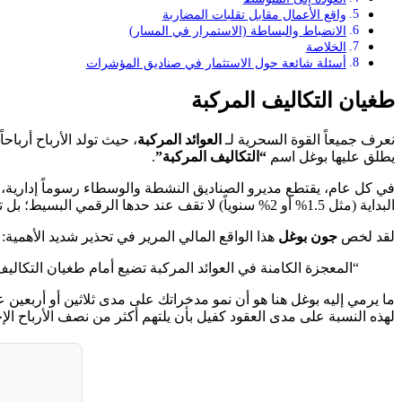
واقع الأعمال مقابل تقلبات المضاربة
الانضباط والبساطة (الاستمرار في المسار)
الخلاصة
أسئلة شائعة حول الاستثمار في صناديق المؤشرات
طغيان التكاليف المركبة
نعرف جميعاً القوة السحرية لـ
العوائد المركبة
، حيث تولد الأرباح أربا
يطلق عليها بوغل اسم
“التكاليف المركبة”
.
في كل عام، يقتطع مديرو الصناديق النشطة والوسطاء رسوماً إدارية، 
البداية (مثل 1.5% أو 2% سنوياً) لا تقف عند حدها الرقمي البسيط؛ بل تتراكم بشكل مركب على المدى الطويل، لتلتهم جزءاً مرعباً من ثروتك المستقبلية دون أن تشعر.
لقد لخص
جون بوغل
هذا الواقع المالي المرير في تحذير شديد الأهمية:
“المعجزة الكامنة في العوائد المركبة تضيع أمام طغيان التكاليف
ما يرمي إليه بوغل هنا هو أن نمو مدخراتك على مدى ثلاثين أو أربعين
لهذه النسبة على مدى العقود كفيل بأن يلتهم أكثر من نصف الأرباح ا