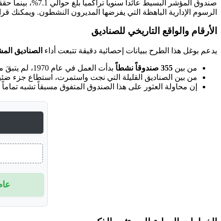
الرسوم الإدارية الباهظة التي يفرضها المديرون النشطون. ويمكنك قر
الأرقام والواقع التاريخي للصناديق
يدعم بوغل هذا الطرح ببيانات إحصائية دقيقة تتبعت أداء
الصناديق الم
من بين
355 صندوقاً نشطاً
بدأت العمل في عام 1970، لم يتبقَ منها سوى جزء صغير مستمر في العمل حتى عام 2005، في حين أغلقت بقية الصناديق أبوابها وتلاشت بسبب سوء الأداء أو التصفية.
من بين الصناديق القليلة التي نجت واستمرت، استطاع جزء ضئيل 
إن محاولة العثور على هذا الصندوق المتفوق مسبقاً تشبه تماماً
عام 05