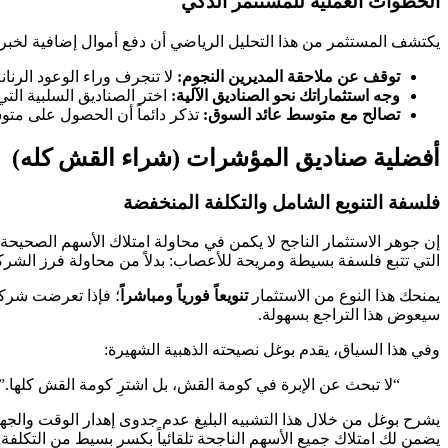
الخطوات العملية للمستثمر الذكي
يكتشف المستثمر من هذا التحليل الرياضي أن دفع أموال إضافية لخبراء 
توقف عن ملاحقة المديرين النجوم:
لا تنجرف وراء الوعود الرنانة
وجه استثماراتك نحو الصناديق الآلية:
اختر الصناديق السلبية الت
تصالح مع متوسط عائد السوق:
تذكر دائماً أن الحصول على متو
أفضلية صناديق المؤشرات (شراء القش كله)
فلسفة التنويع الشامل والتكلفة المنخفضة
إن جوهر الاستثمار الناجح لا يكمن في محاولة امتلاك الأسهم الصحيح
التي تتبع فلسفة بسيطة ومريحة للأعصاب: بدلاً من محاولة فرز الشر
يمنحك هذا النوع من الاستثمار
تنويعاً فورياً ومباشراً
؛ فإذا تعرضت شركة
سيعوض هذا التراجع بسهولة.
وفي هذا السياق، يقدم بوغل نصيحته الذهبية الشهيرة:
“لا تبحث عن الإبرة في كومة القش، بل اشترِ كومة القش كلها.”
يشرح بوغل من خلال هذا التشبيه البليغ عدم جدوى إهدار الوقت والجه
يضمن لك امتلاك جميع الأسهم الناجحة تلقائياً بكسر بسيط من التكلفة،