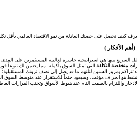
عرف كيف تحصل على حصتك العادلة من نمو الاقتصاد العالمي بأقل تكلفة
هم الأفكار )
تنقل السريع بينها هي استراتيجية خاسرة لغالبية المستثمرين على المدى 
ات منخفضة التكلفة
التي تمثل السوق بأكمله، مما يضمن لك تنوعاً فورياً 
تتراكم بمرور السنين لتلتهم ما قد يصل إلى نصف ثروتك المستقبلية؛ ل
ي نشط هو انحراف مؤقت، وسيعود حتماً للاستقرار عند متوسط السوق الت
الادخار واللتزام بالصمت التام عند هبوط الأسواق وتجنب القرارات العا