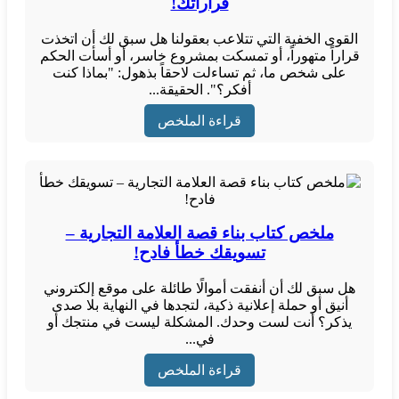
قراراتك!
القوى الخفية التي تتلاعب بعقولنا هل سبق لك أن اتخذت
قراراً متهوراً، أو تمسكت بمشروع خاسر، أو أسأت الحكم
على شخص ما، ثم تساءلت لاحقاً بذهول: "بماذا كنت
أفكر؟". الحقيقة...
قراءة الملخص
ملخص كتاب بناء قصة العلامة التجارية –
تسويقك خطأ فادح!
هل سبق لك أن أنفقت أموالًا طائلة على موقع إلكتروني
أنيق أو حملة إعلانية ذكية، لتجدها في النهاية بلا صدى
يذكر؟ أنت لست وحدك. المشكلة ليست في منتجك أو
في...
قراءة الملخص