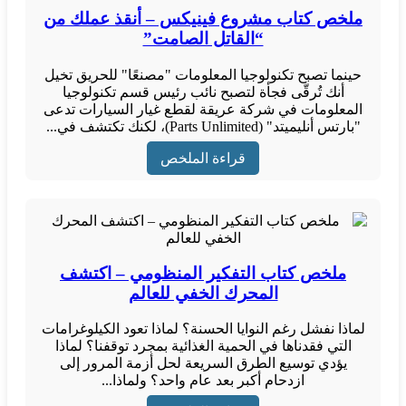
ملخص كتاب مشروع فينيكس – أنقذ عملك من
“القاتل الصامت”
حينما تصبح تكنولوجيا المعلومات "مصنعًا" للحريق تخيل
أنك تُرقّى فجأة لتصبح نائب رئيس قسم تكنولوجيا
المعلومات في شركة عريقة لقطع غيار السيارات تدعى
"بارتس أنليميتد" (Parts Unlimited)، لكنك تكتشف في...
قراءة الملخص
ملخص كتاب التفكير المنظومي – اكتشف
المحرك الخفي للعالم
لماذا نفشل رغم النوايا الحسنة؟ لماذا تعود الكيلوغرامات
التي فقدناها في الحمية الغذائية بمجرد توقفنا؟ لماذا
يؤدي توسيع الطرق السريعة لحل أزمة المرور إلى
ازدحام أكبر بعد عام واحد؟ ولماذا...